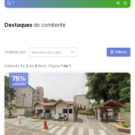
1
Destaques
do comitente
Ordenar por:
Filtros
Exibindo
1
a
3
de
3
itens. Página
1 de 1
.
75%
desconto