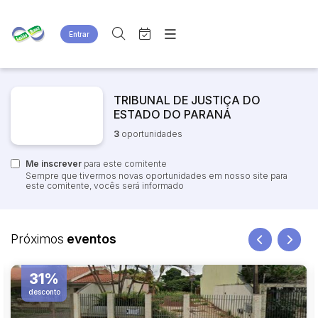
Entrar
Criar conta
Entrar
Site
Busca por palavra-chave
Agenda
TRIBUNAL DE JUSTIÇA DO
Home
ESTADO DO PARANÁ
Quem Somos
Quem Somos
3
oportunidades
Categoria
Subcategoria
Eventos
Contato
Fale Conosco
Me inscrever
Busca por categoria
para este comitente
Sempre que tivermos novas oportunidades em nosso site para
Estados
Cidade
este comitente, vocês será informado
Bairro
Comitente
Próximos
eventos
Judiciais
12%
Extrajudiciais
Faixa de valor
desconto
R$
R$
até