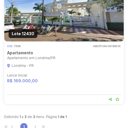
Lote 12430
COD.
17938
ABERTURA EM BREVE
Apartamento
Apartamento em Londrina/PR
Londrina - PR
Lance Inicial
R$ 169.000,00
Exibindo
1
a
3
de
3
itens. Página
1 de 1
.
1