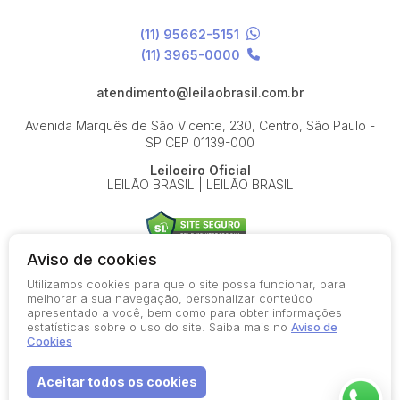
(11) 95662-5151
(11) 3965-0000
atendimento@leilaobrasil.com.br
Avenida Marquês de São Vicente, 230, Centro, São Paulo -
SP
CEP 01139-000
Leiloeiro Oficial
LEILÃO BRASIL | LEILÃO BRASIL
Aviso de cookies
Utilizamos cookies para que o site possa funcionar, para
© 2026-present - Todos os direitos reservados
melhorar a sua navegação, personalizar conteúdo
apresentado a você, bem como para obter informações
Política de Privacidade
estatísticas sobre o uso do site. Saiba mais no
Aviso de
Aviso de Cookies
Cookies
Termos de Uso
Aceitar todos os cookies