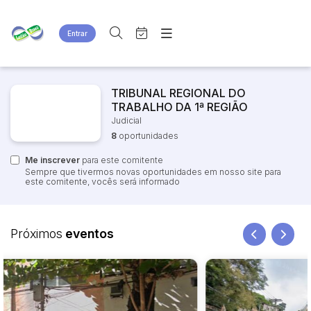
Entrar
Criar conta
Entrar
Site
Busca por palavra-chave
TRIBUNAL REGIONAL DO
Agenda
Home
TRABALHO DA 1ª REGIÃO
Quem Somos
Quem Somos
Judicial
Categoria
Subcategoria
Eventos
Contato
8
oportunidades
Fale Conosco
Me inscrever
Busca por categoria
para este comitente
Sempre que tivermos novas oportunidades em nosso site para
Estados
Cidade
este comitente, vocês será informado
Bairro
Comitente
Próximos
eventos
VENDA DIRETA
Judiciais
Extrajudiciais
Faixa de valor
R$
R$
até