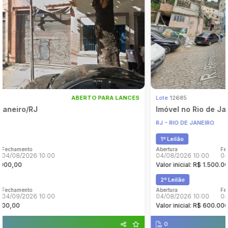
Pesquisar
Lote
12685
ABERTO PARA LANCES
Imóvel no Rio de Janeiro/RJ
RJ - RIO DE JANEIRO
1º Leilão
Abertura
Fechamento
04/08/2026 10:00
04/08/2026 10:00
Valor inicial: R$ 1.500.000,00
2º Leilão
Abertura
Fechamento
04/08/2026 10:00
04/09/2026 10:00
Valor inicial: R$ 600.000,00
0