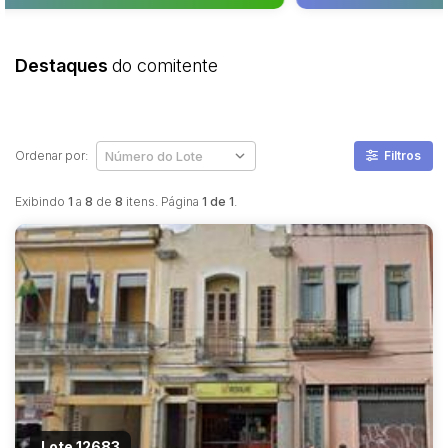
Destaques
do comitente
Ordenar por:
Filtros
Exibindo
1
a
8
de
8
itens. Página
1 de 1
.
Lote 12683