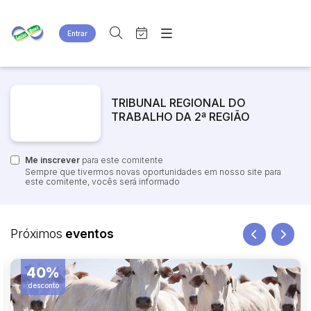
Entrar
Criar conta
Entrar
Site
Busca por palavra-chave
Agenda
Home
TRIBUNAL REGIONAL DO
Quem Somos
TRABALHO DA 2ª REGIÃO
Quem Somos
Categoria
Subcategoria
Eventos
Contato
Fale Conosco
Me inscrever
Busca por categoria
para este comitente
Sempre que tivermos novas oportunidades em nosso site para
Estados
Cidade
este comitente, vocês será informado
Bairro
Comitente
Próximos
eventos
40%
Judiciais
Extrajudiciais
Faixa de valor
desconto
R$
R$
até