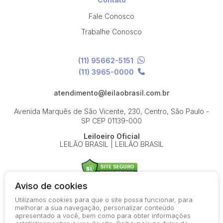
Fale Conosco
Trabalhe Conosco
(11) 95662-5151
(11) 3965-0000
atendimento@leilaobrasil.com.br
Avenida Marquês de São Vicente, 230, Centro, São Paulo -
SP
CEP 01139-000
Leiloeiro Oficial
LEILÃO BRASIL | LEILÃO BRASIL
Aviso de cookies
Utilizamos cookies para que o site possa funcionar, para
© 2026-present - Todos os direitos reservados
melhorar a sua navegação, personalizar conteúdo
apresentado a você, bem como para obter informações
Política de Privacidade