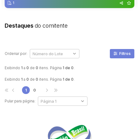
1
Destaques
do comitente
Ordenar por:
Filtros
Exibindo
1
a
0
de
0
itens. Página
1 de 0
.
Exibindo
1
a
0
de
0
itens. Página
1 de 0
.
1
0
Pular para página: