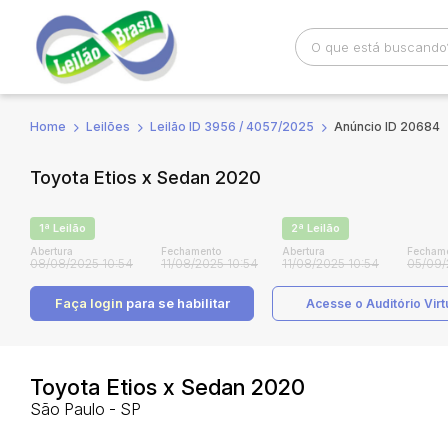
Home
Leilões
Leilão ID 3956 / 4057/2025
Anúncio ID 20684
Busca por palavra-chave
Categoria
Toyota Etios x Sedan 2020
Bairro
Comitente
1ª Leilão
2ª Leilão
Abertura
Fechamento
Abertura
Fecham
08/08/2025 10:54
11/08/2025 10:54
11/08/2025 10:54
05/09/
Faça login
para se habilitar
Acesse o Auditório Virt
Toyota Etios x Sedan 2020
São Paulo - SP