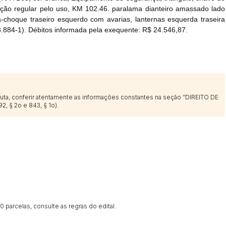
ção regular pelo uso, KM 102.46. paralama dianteiro amassado lado
Data
Usuário
ara-choque traseiro esquerdo com avarias, lanternas esquerda traseira
Clique aqui para fazer login
14/04/2025 18:43:11
TIAGOFELIPE
8.884-1). Débitos informada pela exequente: R$ 24.546,87.
14/04/2025 18:43:11
TIAGOFELIPE
14/04/2025 18:43:11
TIAGOFELIPE
sputa, conferir atentamente as informações constantes na seção “DIREITO DE
2, § 2o e 843, § 1o).
 parcelas, consulte as regras do edital.