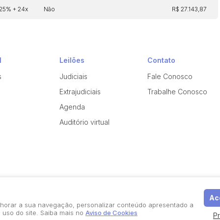
 25% + 24x
Não
R$ 27.143,87
l
Leilões
Contato
s
Judiciais
Fale Conosco
Extrajudiciais
Trabalhe Conosco
Agenda
Auditório virtual
Ace
elhorar a sua navegação, personalizar conteúdo apresentado a
 uso do site. Saiba mais no
Aviso de Cookies
P
Política de Privacidade
Aviso de Cookies
Termos d