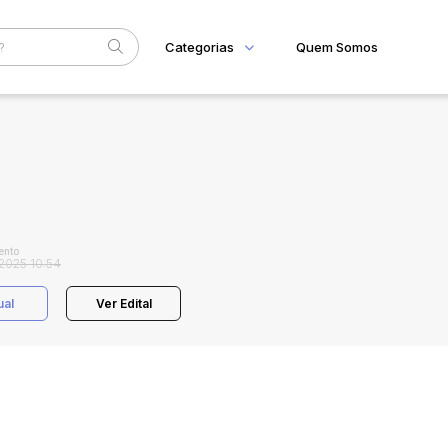
Categorias
Quem Somos
Home
Subcategoria
Esta
Eventos
Fale Conosco
Faixa
Judiciais
Extrajudiciais
R$
ento
2025 10:54
ual
Ver Edital