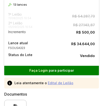
13
lances
1º Leilão
R$ 54.287,73
11/08/2025 10:54
2º Leilão
R$ 27.143,87
05/09/2025 10:54
Incremento
R$ 500,00
Lance atual
R$ 34.644,00
FSOUSA323
Status do Lote
Vendido
Faça Login
para participar
Leia atentamente o
Edital de Leilão
Documentos