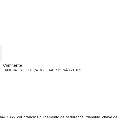
ar lances ou propostas
Comitente
TRIBUNAL DE JUSTIÇA DO ESTADO DE SÃO PAULO
Histórico de Propostas
 QXA 7B65, cor branca; Equipamento de segurança, triângulo, chave de
(Art. 895,