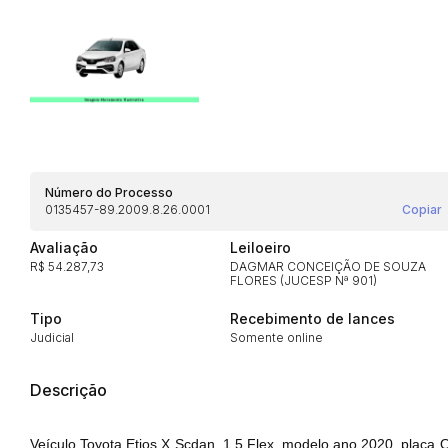
Número do Processo
0135457-89.2009.8.26.0001
Copiar
Habilite-se para efetu
Avaliação
Leiloeiro
R$ 54.287,73
DAGMAR CONCEIÇÃO DE SOUZA
FLORES (JUCESP Nª 901)
Tipo
Recebimento de lances
Judicial
Somente online
Descrição
Envie sua Proposta
Veículo Toyota Etios X Scdan, 1.5 Flex, modelo ano 2020, placa