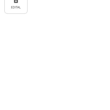
EDITAL
 CPC)
Consulte a Lei aqui