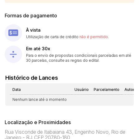
Formas de pagamento
À vista
Utilização de carta de crédito
não é permitido
.
Em até 30x
Para o envio de propostas condicionais parceladas em até
30 parcelas, consulte as regras do edital.
Histórico de Lances
Data
Usuário
Parcelamento
Automá
Nenhum lance até o momento
Localização e Proximidades
Rua Visconde de Itabaiana 43, Engenho Novo, Rio de
Janeiro - RJ. CEP 20780-180