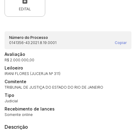
EDITAL
Número do Processo
0141356-43.2021.8.19.0001
Copiar
Avaliação
R$ 2.000.000,00
Leiloeiro
IRANI FLORES (JUCERJA Nª 311)
Comitente
TRIBUNAL DE JUSTIÇA DO ESTADO DO RIO DE JANEIRO
Habilite-se para efetuar lances ou
Histórico de Propostas
propostas
Tipo
Envie sua Proposta
Judicial
(Art. 895, CPC)
Data
Usuário
Valor
Recebimento de lances
Somente online
14/04/2025 18:43:11
TIAGOFELIPE
R$ 1,00
Clique aqui para fazer login
14/04/2025 18:43:11
TIAGOFELIPE
R$ 1,00
Descrição
14/04/2025 18:43:11
TIAGOFELIPE
R$ 1,00