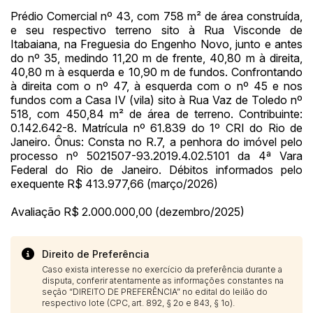
Prédio Comercial nº 43, com 758 m² de área construída,
e seu respectivo terreno sito à Rua Visconde de
Itabaiana, na Freguesia do Engenho Novo, junto e antes
do nº 35, medindo 11,20 m de frente, 40,80 m à direita,
40,80 m à esquerda e 10,90 m de fundos. Confrontando
à direita com o nº 47, à esquerda com o nº 45 e nos
fundos com a Casa IV (vila) sito à Rua Vaz de Toledo nº
518, com 450,84 m² de área de terreno. Contribuinte:
0.142.642-8. Matrícula nº 61.839 do 1º CRI do Rio de
Janeiro. Ônus: Consta no R.7, a penhora do imóvel pelo
processo nº 5021507-93.2019.4.02.5101 da 4ª Vara
Federal do Rio de Janeiro. Débitos informados pelo
exequente R$ 413.977,66 (março/2026)
Avaliação R$ 2.000.000,00 (dezembro/2025)
Direito de Preferência
Caso exista interesse no exercício da preferência durante a
disputa, conferir atentamente as informações constantes na
seção “DIREITO DE PREFERÊNCIA” no edital do leilão do
respectivo lote (CPC, art. 892, § 2o e 843, § 1o).