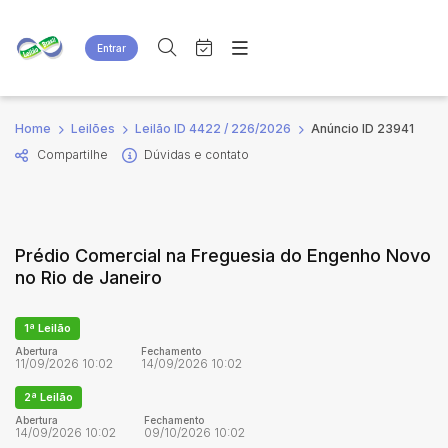
Entrar
Criar conta
Entrar
Site
Busca por palavra-chave
Home
Leilões
Leilão ID 4422 / 226/2026
Anúncio ID 23941
Agenda
Home
Compartilhe
Dúvidas e contato
Quem Somos
Quem Somos
Categoria
Subcategoria
Eventos
Contato
Fale Conosco
Busca por categoria
Prédio Comercial na Freguesia do Engenho Novo
Estados
Cidade
no Rio de Janeiro
Bairro
Comitente
1ª Leilão
Abertura
Fechamento
11/09/2026 10:02
14/09/2026 10:02
Judiciais
Extrajudiciais
2ª Leilão
Faixa de valor
Abertura
Fechamento
14/09/2026 10:02
09/10/2026 10:02
R$
R$
até