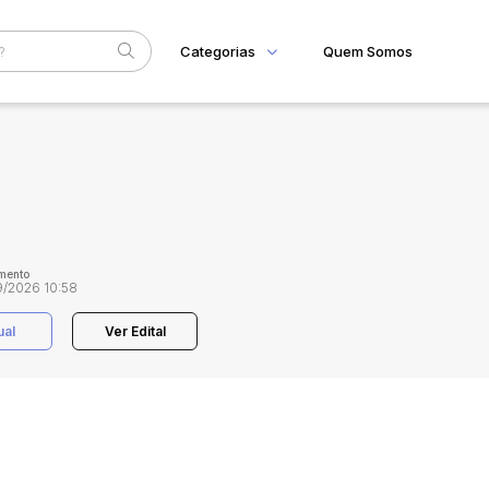
Categorias
Quem Somos
Home
Subcategoria
Esta
Eventos
Fale Conosco
Faixa
Judiciais
Extrajudiciais
R$
mento
/2026 10:58
ual
Ver Edital