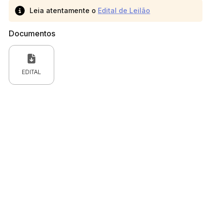
Leia atentamente o
Edital de Leilão
Documentos
EDITAL
 CPC)
Consulte a Lei aqui
Valor
R$ 1,00
R$ 1,00
R$ 1,00