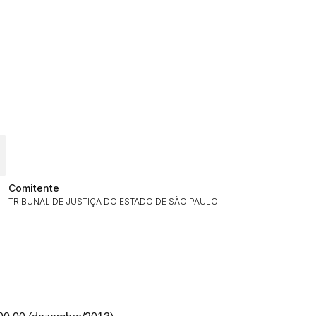
ar lances ou propostas
Comitente
Histórico de Propostas
TRIBUNAL DE JUSTIÇA DO ESTADO DE SÃO PAULO
(Art. 895,
Data
Usuário
Clique aqui para fazer login
14/04/2025 18:43:11
TIAGOFELIPE
14/04/2025 18:43:11
TIAGOFELIPE
14/04/2025 18:43:11
TIAGOFELIPE