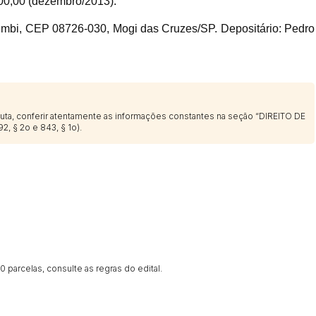
00,00 (dezembro/2013).
mbi, CEP 08726-030, Mogi das Cruzes/SP. Depositário: Pedro
sputa, conferir atentamente as informações constantes na seção “DIREITO DE
2, § 2o e 843, § 1o).
 parcelas, consulte as regras do edital.