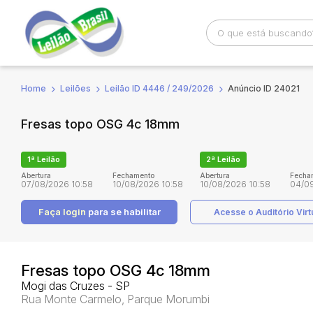
Home
Leilões
Leilão ID 4446 / 249/2026
Anúncio ID 24021
Busca por palavra-chave
Categoria
Fresas topo OSG 4c 18mm
Bairro
Comitente
1ª Leilão
2ª Leilão
Abertura
Fechamento
Abertura
Fecha
07/08/2026 10:58
10/08/2026 10:58
10/08/2026 10:58
04/09
Faça login
para se habilitar
Acesse o Auditório Virt
Fresas topo OSG 4c 18mm
Mogi das Cruzes - SP
Rua Monte Carmelo, Parque Morumbi