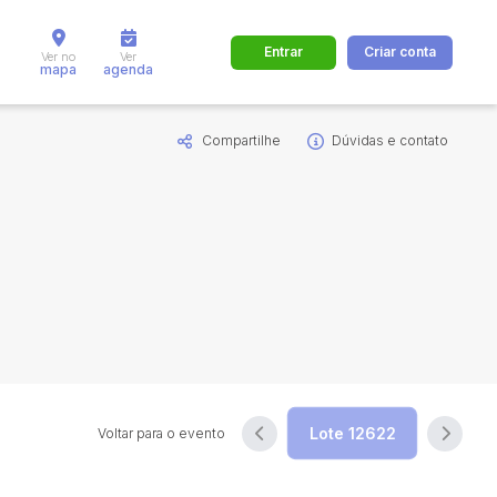
Entrar
Criar conta
Ver no
Ver
mapa
agenda
Compartilhe
Dúvidas e contato
dos
Cidade
 de valor
até
R$
Pesquisar
Voltar para o evento