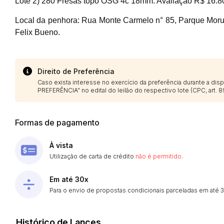
Lote 2) 280 Fresas topo OSG 4c 18mm. Avaliação R$ 16.8
Local da penhora: Rua Monte Carmelo n° 85, Parque Moru
Felix Bueno.
Direito de Preferência
Caso exista interesse no exercício da preferência durante a di
PREFERÊNCIA” no edital do leilão do respectivo lote (CPC, art. 89
Formas de pagamento
À vista
Utilização de carta de crédito
não é permitido
.
Em até 30x
Para o envio de propostas condicionais parceladas em até 30
Histórico de Lances