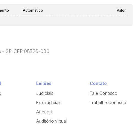
mento
Automático
Valor
s - SP. CEP 08726-030
l
Leilões
Contato
s
Judiciais
Fale Conosco
Extrajudiciais
Trabalhe Conosco
Agenda
Auditório virtual