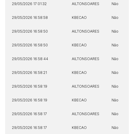
Data
Usuário
Valor
29/05/2026 17:01:32
AILTONSOARES
Não
14/04/2025 18:43:11
TIAGOFELIPE
R$ 1,00
Clique aqui para fazer login
29/05/2026 16:58:58
KBECAO
Não
14/04/2025 18:43:11
TIAGOFELIPE
R$ 1,00
14/04/2025 18:43:11
TIAGOFELIPE
R$ 1,00
29/05/2026 16:58:50
AILTONSOARES
Não
29/05/2026 16:58:50
KBECAO
Não
29/05/2026 16:58:44
AILTONSOARES
Não
29/05/2026 16:58:21
KBECAO
Não
29/05/2026 16:58:19
AILTONSOARES
Não
29/05/2026 16:58:19
KBECAO
Não
29/05/2026 16:58:17
AILTONSOARES
Não
29/05/2026 16:58:17
KBECAO
Não