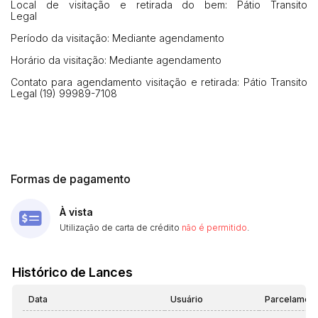
Local de visitação e retirada do bem: Pátio Transito
Legal
Período da visitação: Mediante agendamento
Horário da visitação: Mediante agendamento
Contato para agendamento visitação e retirada: Pátio Transito
Legal (19) 99989-7108
Formas de pagamento
À vista
Utilização de carta de crédito
não é permitido
.
Histórico de Lances
Habilite-se para efetuar lances ou
Histórico de Propostas
propostas
Envie sua Proposta
Data
Usuário
Parcelamen
(Art. 895, CPC)