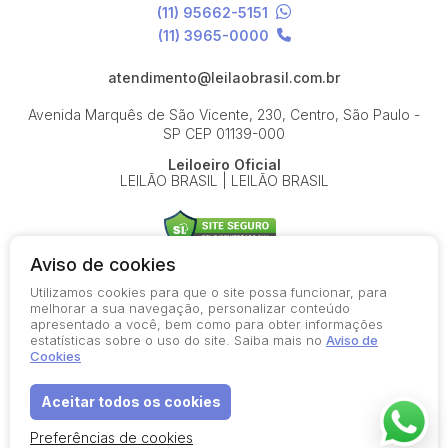
(11) 95662-5151
(11) 3965-0000
atendimento@leilaobrasil.com.br
Avenida Marquês de São Vicente, 230, Centro, São Paulo -
SP
CEP 01139-000
Leiloeiro Oficial
LEILÃO BRASIL | LEILÃO BRASIL
Aviso de cookies
Utilizamos cookies para que o site possa funcionar, para
© 2026-present - Todos os direitos reservados
melhorar a sua navegação, personalizar conteúdo
apresentado a você, bem como para obter informações
Política de Privacidade
estatísticas sobre o uso do site. Saiba mais no
Aviso de
Aviso de Cookies
Cookies
Termos de Uso
Aceitar todos os cookies
Preferências de cookies