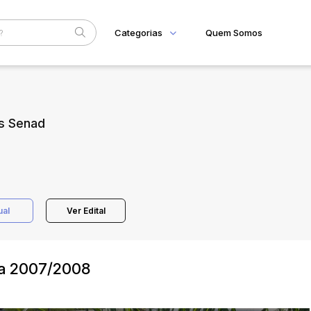
Categorias
Quem Somos
Home
Subcategoria
Esta
Eventos
as Senad
Fale Conosco
Faixa
Judiciais
Extrajudiciais
R$
ual
Ver Edital
ma 2007/2008