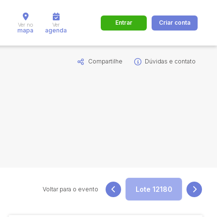
Entrar
Criar conta
Ver no
Ver
mapa
agenda
Compartilhe
Dúvidas e contato
dos
Cidade
 de valor
até
R$
Pesquisar
Voltar para o evento