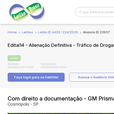
Home
Leilões
Leilão ID 4420 / 224/2026
Anúncio ID 23937
Busca por palavra-chave
Categoria
Edital14 - Alienação Definitiva - Tráfico de Drog
Bairro
Comitente
Leilão
Abertura
Fechamento
22/05/2026 14:00
29/05/2026 14:00
Faça login
para se habilitar
Acesse o Auditório Virt
Com direito a documentação - GM Pris
Cosmópolis - SP