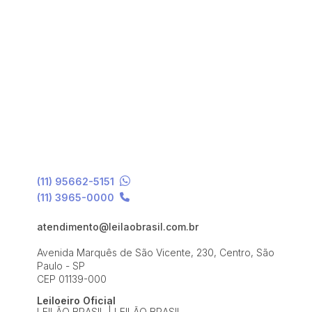
(11) 95662-5151
(11) 3965-0000
atendimento@leilaobrasil.com.br
Avenida Marquês de São Vicente, 230, Centro, São
Paulo - SP
CEP 01139-000
Leiloeiro Oficial
LEILÃO BRASIL | LEILÃO BRASIL