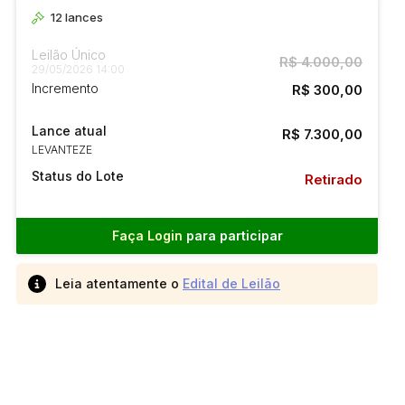
12
lances
Leilão Único
R$ 4.000,00
29/05/2026 14:00
Incremento
R$ 300,00
Lance atual
R$ 7.300,00
LEVANTEZE
Status do Lote
Retirado
Faça Login
para participar
Leia atentamente o
Edital de Leilão