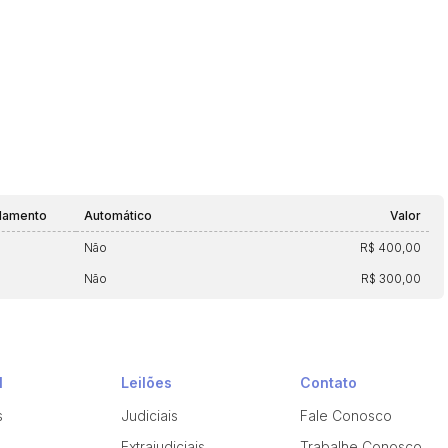
lamento
Automático
Valor
Não
R$ 400,00
Não
R$ 300,00
l
Leilões
Contato
s
Judiciais
Fale Conosco
Extrajudiciais
Trabalhe Conosco