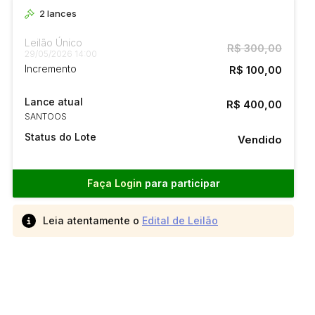
2
lances
Leilão Único
R$ 300,00
29/05/2026 14:00
Incremento
R$ 100,00
Lance atual
R$ 400,00
SANTOOS
Status do Lote
Vendido
Faça Login
para participar
Leia atentamente o
Edital de Leilão