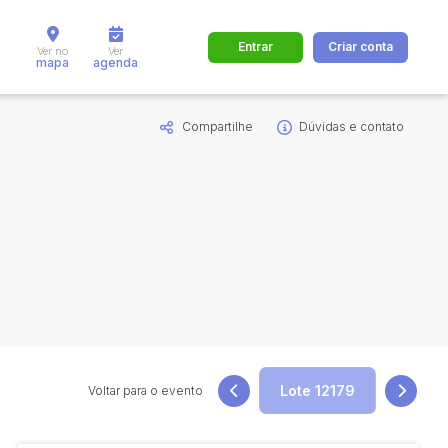
Entrar
Criar conta
Ver no
Ver
mapa
agenda
Compartilhe
Dúvidas e contato
dos
Cidade
 de valor
até
R$
Pesquisar
Voltar para o evento