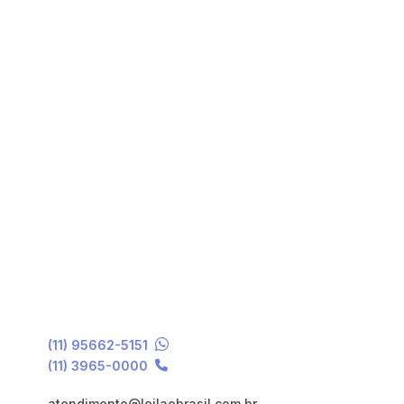
(11) 95662-5151
(11) 3965-0000
atendimento@leilaobrasil.com.br