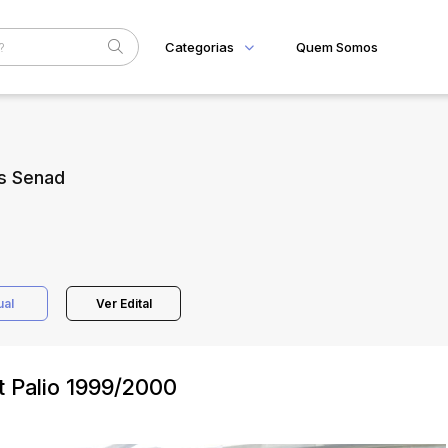
Categorias
Quem Somos
Home
Subcategoria
Esta
Eventos
as Senad
Fale Conosco
Faixa
Judiciais
Extrajudiciais
R$
ual
Ver Edital
t Palio 1999/2000