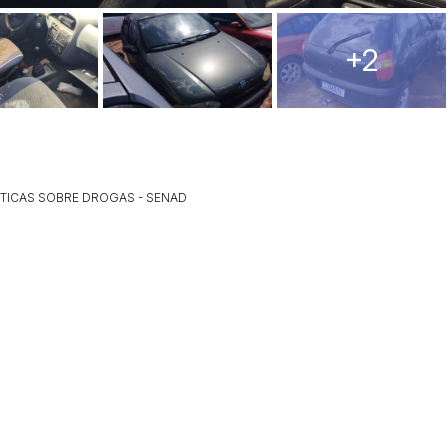
+2
ar lances ou propostas
ÍTICAS SOBRE DROGAS - SENAD
Histórico de Propostas
(Art. 895,
Data
Usuário
Clique aqui para fazer login
14/04/2025 18:43:11
TIAGOFELIPE
14/04/2025 18:43:11
TIAGOFELIPE