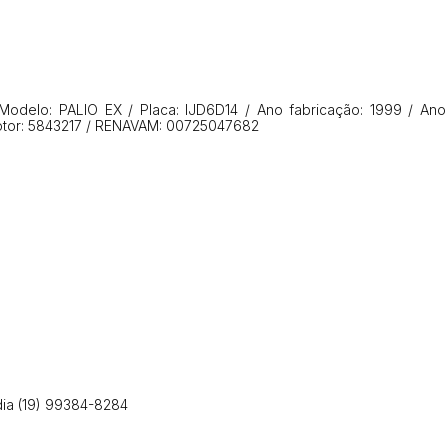
14/04/2025 18:43:11
TIAGOFELIPE
Modelo: PALIO EX / Placa: IJD6D14 / Ano fabricação: 1999 / Ano
otor: 5843217 / RENAVAM: 00725047682
dia (19) 99384-8284