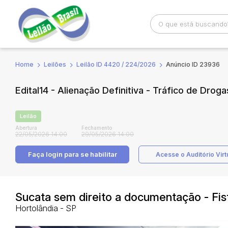
Home
Leilões
Leilão ID 4420 / 224/2026
Anúncio ID 23936
Busca por palavra-chave
Categoria
Edital14 - Alienação Definitiva - Tráfico de Drog
Bairro
Comitente
Leilão
Abertura
Fechamento
22/05/2026 14:00
29/05/2026 14:00
Faça login
para se habilitar
Acesse o Auditório Virt
Sucata sem direito a documentação - Fis
Hortolândia - SP