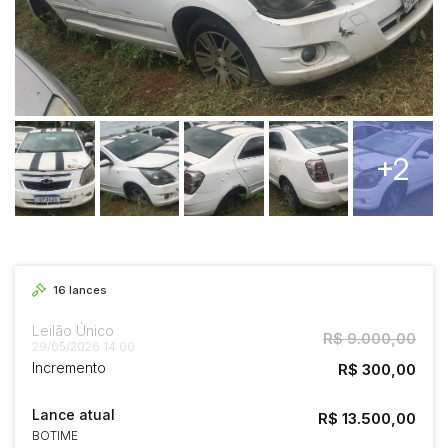
+2
16
lances
Leilão Único
R$ 9.000,00
29/05/2026 14:00
Incremento
R$ 300,00
Lance atual
R$ 13.500,00
BOTIME