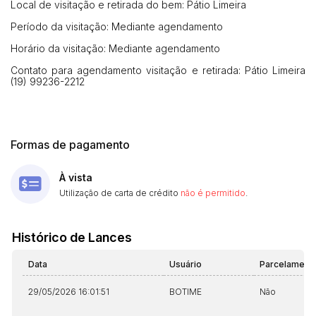
Local de visitação e retirada do bem: Pátio Limeira
Clique aqui para fazer login
14/04/2025 18:43:11
TIAGOFELIPE
R$ 1,00
Período da visitação: Mediante agendamento
14/04/2025 18:43:11
TIAGOFELIPE
R$ 1,00
Horário da visitação: Mediante agendamento
Contato para agendamento visitação e retirada: Pátio Limeira
(19) 99236-2212
Formas de pagamento
À vista
Utilização de carta de crédito
não é permitido
.
Histórico de Lances
Data
Usuário
Parcelament
29/05/2026 16:01:51
BOTIME
Não