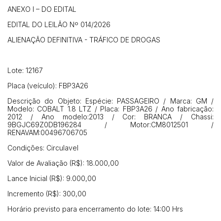
ANEXO I – DO EDITAL
EDITAL DO LEILÃO Nº 014/2026
ALIENAÇÃO DEFINITIVA - TRÁFICO DE DROGAS
Lote: 12167
Placa (veículo): FBP3A26
Descrição do Objeto: Espécie: PASSAGEIRO / Marca: GM /
Modelo: COBALT 1.8 LTZ / Placa: FBP3A26 / Ano fabricação:
2012 / Ano modelo:2013 / Cor: BRANCA / Chassi:
9BGJC69Z0DB196284 / Motor:CM8012501 /
RENAVAM:00496706705
Condições: Circulavel
Valor de Avaliação (R$): 18.000,00
Habilite-se para efetuar lances ou
Lance Inicial (R$): 9.000,00
Histórico de Propostas
propostas
Envie sua Proposta
Incremento (R$): 300,00
(Art. 895, CPC)
Data
Usuário
Valor
Horário previsto para encerramento do lote: 14:00 Hrs
14/04/2025 18:43:11
TIAGOFELIPE
R$ 1,00