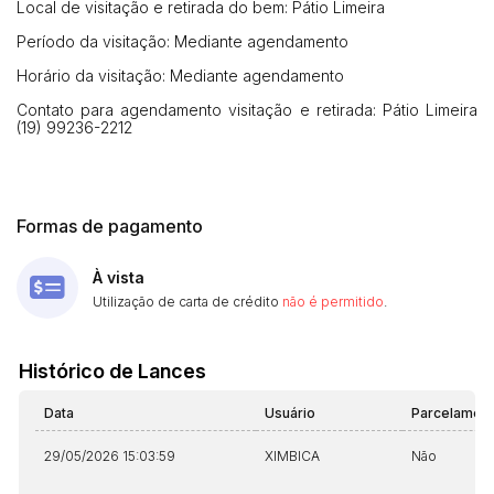
Local de visitação e retirada do bem: Pátio Limeira
Período da visitação: Mediante agendamento
Horário da visitação: Mediante agendamento
Habilite-se para efetuar lances ou
Histórico de Propostas
propostas
Envie sua Proposta
Contato para agendamento visitação e retirada: Pátio Limeira
(19) 99236-2212
(Art. 895, CPC)
Data
Usuário
Valor
14/04/2025 18:43:11
TIAGOFELIPE
R$ 1,00
Clique aqui para fazer login
14/04/2025 18:43:11
TIAGOFELIPE
R$ 1,00
Formas de pagamento
14/04/2025 18:43:11
TIAGOFELIPE
R$ 1,00
À vista
Utilização de carta de crédito
não é permitido
.
Histórico de Lances
Data
Usuário
Parcelamen
29/05/2026 15:03:59
XIMBICA
Não