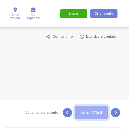
Entrar
Criar conta
Ver no
Ver
mapa
agenda
Compartilhe
Dúvidas e contato
dos
Cidade
 de valor
até
R$
Pesquisar
Voltar para o evento