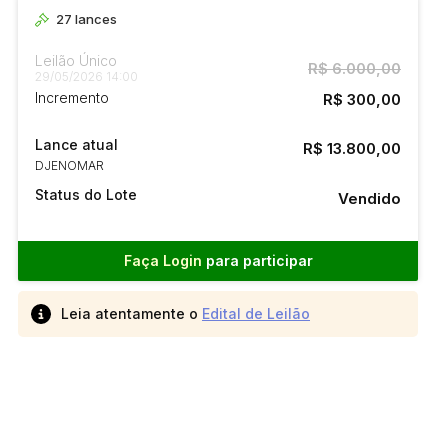
27
lances
Leilão Único
R$ 6.000,00
29/05/2026 14:00
Incremento
R$ 300,00
Lance atual
R$ 13.800,00
DJENOMAR
Status do Lote
Vendido
Faça Login
para participar
Leia atentamente o
Edital de Leilão