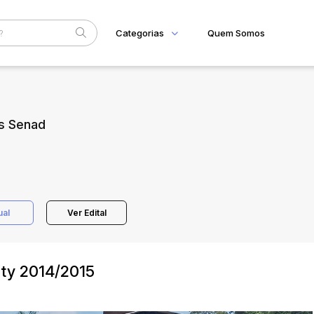
Categorias
Quem Somos
Home
Subcategoria
Esta
Eventos
as Senad
Fale Conosco
Faixa
Judiciais
Extrajudiciais
R$
ual
Ver Edital
ity 2014/2015