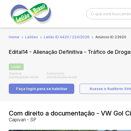
Home
Leilões
Leilão ID 4420 / 224/2026
Anúncio ID 23920
Busca por palavra-chave
Categoria
Edital14 - Alienação Definitiva - Tráfico de Drog
Bairro
Comitente
Leilão
Abertura
Fechamento
22/05/2026 14:00
29/05/2026 14:00
Faça login
para se habilitar
Acesse o Auditório Virt
Com direito a documentação - VW Gol C
Capivari - SP