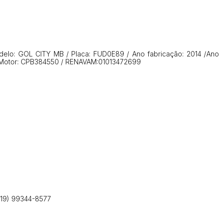
ar lances ou propostas
elo: GOL CITY MB / Placa: FUD0E89 / Ano fabricação: 2014 /Ano
 Motor: CPB384550 / RENAVAM:01013472699
Histórico de Propostas
(Art. 895,
Data
Usuário
Clique aqui para fazer login
14/04/2025 18:43:11
TIAGOFELIPE
14/04/2025 18:43:11
TIAGOFELIPE
 (19) 99344-8577
14/04/2025 18:43:11
TIAGOFELIPE