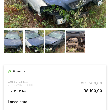
0
lances
Leilão Único
R$ 3.500,00
29/05/2026 14:00
Incremento
R$ 100,00
Lance atual
-
-