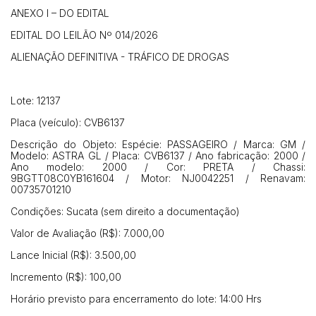
ANEXO I – DO EDITAL
EDITAL DO LEILÃO Nº 014/2026
Habilite-se para efetuar lances ou
Histórico de Propostas
propostas
Envie sua Proposta
ALIENAÇÃO DEFINITIVA - TRÁFICO DE DROGAS
(Art. 895, CPC)
Data
Usuário
Valor
14/04/2025 18:43:11
TIAGOFELIPE
R$ 1,00
Lote: 12137
Clique aqui para fazer login
14/04/2025 18:43:11
TIAGOFELIPE
R$ 1,00
Placa (veículo): CVB6137
14/04/2025 18:43:11
TIAGOFELIPE
R$ 1,00
Descrição do Objeto: Espécie: PASSAGEIRO / Marca: GM /
Modelo: ASTRA GL / Placa: CVB6137 / Ano fabricação: 2000 /
Ano modelo: 2000 / Cor: PRETA / Chassi:
9BGTT08C0YB161604 / Motor: NJ0042251 / Renavam:
00735701210
Condições: Sucata (sem direito a documentação)
Valor de Avaliação (R$): 7.000,00
Lance Inicial (R$): 3.500,00
Incremento (R$): 100,00
Horário previsto para encerramento do lote: 14:00 Hrs