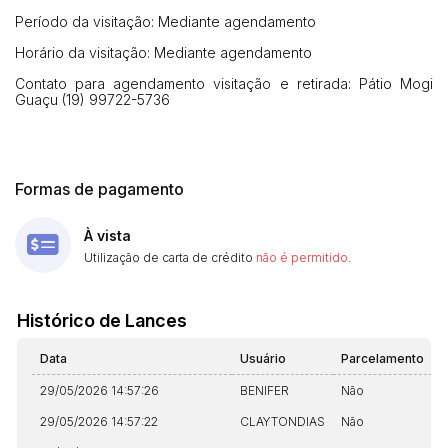
Período da visitação: Mediante agendamento
Horário da visitação: Mediante agendamento
Contato para agendamento visitação e retirada: Pátio Mogi
Guaçu (19) 99722-5736
Formas de pagamento
À vista
Utilização de carta de crédito
não é permitido
.
Habilite-se para efetuar lances ou
Histórico de Propostas
propostas
Envie sua Proposta
Histórico de Lances
(Art. 895, CPC)
Data
Usuário
Valor
Data
Usuário
Parcelamento
A
14/04/2025 18:43:11
TIAGOFELIPE
R$ 1,00
Clique aqui para fazer login
29/05/2026 14:57:26
BENIFER
Não
N
14/04/2025 18:43:11
TIAGOFELIPE
R$ 1,00
29/05/2026 14:57:22
CLAYTONDIAS
Não
N
14/04/2025 18:43:11
TIAGOFELIPE
R$ 1,00