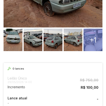
+1
0
lances
Leilão Único
R$ 750,00
29/05/2026 14:00
Incremento
R$ 100,00
Lance atual
-
-