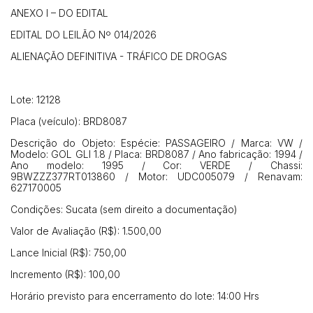
ANEXO I – DO EDITAL
EDITAL DO LEILÃO Nº 014/2026
Habilite-se para efetuar lances ou
Histórico de Propostas
propostas
Envie sua Proposta
ALIENAÇÃO DEFINITIVA - TRÁFICO DE DROGAS
(Art. 895, CPC)
Data
Usuário
Valor
14/04/2025 18:43:11
TIAGOFELIPE
R$ 1,00
Lote: 12128
Clique aqui para fazer login
14/04/2025 18:43:11
TIAGOFELIPE
R$ 1,00
Placa (veículo): BRD8087
14/04/2025 18:43:11
TIAGOFELIPE
R$ 1,00
Descrição do Objeto: Espécie: PASSAGEIRO / Marca: VW /
Modelo: GOL GLI 1.8 / Placa: BRD8087 / Ano fabricação: 1994 /
Ano modelo: 1995 / Cor: VERDE / Chassi:
9BWZZZ377RT013860 / Motor: UDC005079 / Renavam:
627170005
Condições: Sucata (sem direito a documentação)
Valor de Avaliação (R$): 1.500,00
Lance Inicial (R$): 750,00
Incremento (R$): 100,00
Horário previsto para encerramento do lote: 14:00 Hrs