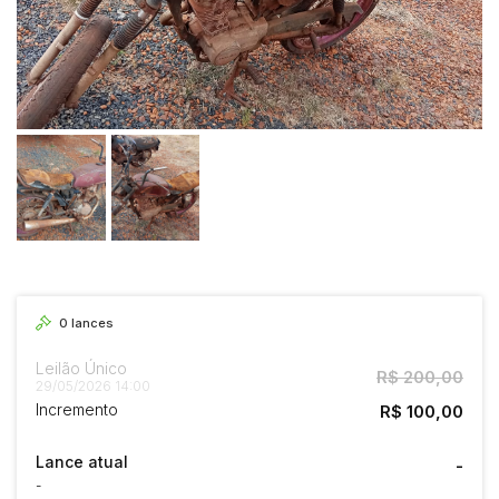
0
lances
Leilão Único
R$ 200,00
29/05/2026 14:00
Incremento
R$ 100,00
Lance atual
-
-