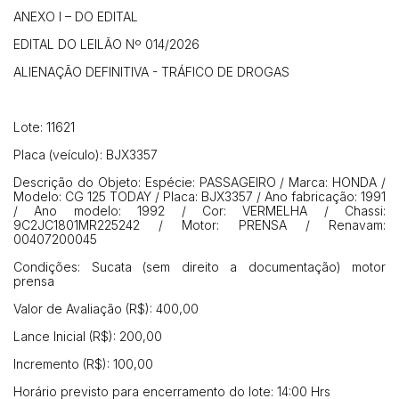
ANEXO I – DO EDITAL
EDITAL DO LEILÃO Nº 014/2026
Habilite-se para efetuar lances ou
ALIENAÇÃO DEFINITIVA - TRÁFICO DE DROGAS
Histórico de Propostas
propostas
Envie sua Proposta
(Art. 895, CPC)
Data
Usuário
Valor
Lote: 11621
14/04/2025 18:43:11
TIAGOFELIPE
R$ 1,00
Placa (veículo): BJX3357
Clique aqui para fazer login
14/04/2025 18:43:11
TIAGOFELIPE
R$ 1,00
Descrição do Objeto: Espécie: PASSAGEIRO / Marca: HONDA /
14/04/2025 18:43:11
TIAGOFELIPE
R$ 1,00
Modelo: CG 125 TODAY / Placa: BJX3357 / Ano fabricação: 1991
/ Ano modelo: 1992 / Cor: VERMELHA / Chassi:
9C2JC1801MR225242 / Motor: PRENSA / Renavam:
00407200045
Condições: Sucata (sem direito a documentação) motor
prensa
Valor de Avaliação (R$): 400,00
Lance Inicial (R$): 200,00
Incremento (R$): 100,00
Horário previsto para encerramento do lote: 14:00 Hrs