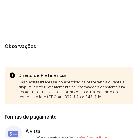
Observações
Direito de Preferência
Caso exista interesse no exercício da preferência durante a
disputa, conferir atentamente as informações constantes na
seção “DIREITO DE PREFERÊNCIA” no edital do leilão do
respectivo lote (CPC, art. 892, § 2o e 843, § 1o).
Formas de pagamento
À vista
Utilização de carta de crédito
não é permitido
.