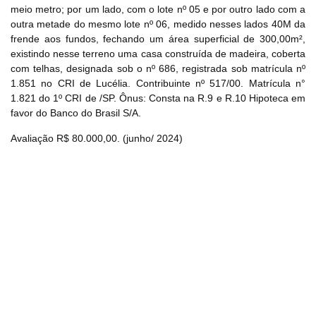
meio metro; por um lado, com o lote nº 05 e por outro lado com a
outra metade do mesmo lote nº 06, medido nesses lados 40M da
frende aos fundos, fechando um área superficial de 300,00m²,
existindo nesse terreno uma casa construída de madeira, coberta
com telhas, designada sob o nº 686, registrada sob matrícula nº
1.851 no CRI de Lucélia. Contribuinte nº 517/00. Matrícula n°
1.821 do 1º CRI de /SP. Ônus: Consta na R.9 e R.10 Hipoteca em
favor do Banco do Brasil S/A.
Habilite-se para efetuar lances ou
Histórico de Propostas
propostas
Envie sua Proposta
Avaliação R$ 80.000,00. (junho/ 2024)
(Art. 895, CPC)
Data
Usuário
Valor
14/04/2025 18:43:11
TIAGOFELIPE
R$ 1,00
Clique aqui para fazer login
14/04/2025 18:43:11
TIAGOFELIPE
R$ 1,00
14/04/2025 18:43:11
TIAGOFELIPE
R$ 1,00