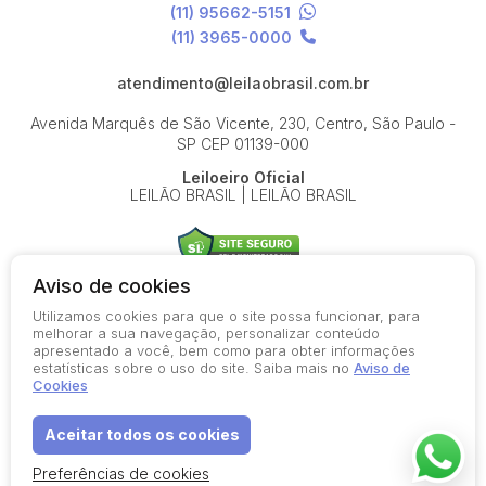
(11) 95662-5151
(11) 3965-0000
atendimento@leilaobrasil.com.br
Avenida Marquês de São Vicente, 230, Centro, São Paulo -
SP
CEP 01139-000
Leiloeiro Oficial
LEILÃO BRASIL | LEILÃO BRASIL
Aviso de cookies
Utilizamos cookies para que o site possa funcionar, para
© 2026-present - Todos os direitos reservados
melhorar a sua navegação, personalizar conteúdo
apresentado a você, bem como para obter informações
Política de Privacidade
estatísticas sobre o uso do site. Saiba mais no
Aviso de
Aviso de Cookies
Cookies
Termos de Uso
Aceitar todos os cookies
Preferências de cookies