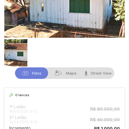
Fotos
Mapa
Street View
0
lances
1º Leilão
R$ 80.000,00
16/03/2026 10:12
2º Leilão
R$ 40.000,00
10/04/2026 10:12
Incremento
R$ 1.000,00