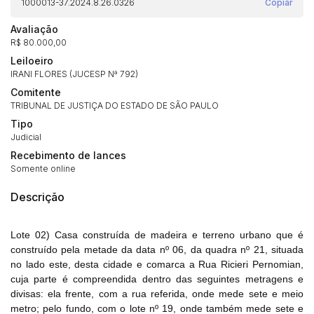
1000013-37.2024.8.26.0326
Copiar
Avaliação
R$ 80.000,00
Leiloeiro
IRANI FLORES (JUCESP Nª 792)
Comitente
TRIBUNAL DE JUSTIÇA DO ESTADO DE SÃO PAULO
Tipo
Judicial
Recebimento de lances
Somente online
Descrição
Lote 02) Casa construída de madeira e terreno urbano que é
construído pela metade da data nº 06, da quadra nº 21, situada
no lado este, desta cidade e comarca a Rua Ricieri Pernomian,
cuja parte é compreendida dentro das seguintes metragens e
divisas: ela frente, com a rua referida, onde mede sete e meio
metro; pelo fundo, com o lote nº 19, onde também mede sete e