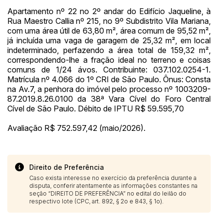
Apartamento nº 22 no 2º andar do Edifício Jaqueline, à
Rua Maestro Callia nº 215, no 9º Subdistrito Vila Mariana,
com uma área útil de 63,80 m², área comum de 95,52 m²,
já incluída uma vaga de garagem de 25,32 m², em local
indeterminado, perfazendo a área total de 159,32 m²,
correspondendo-lhe a fração ideal no terreno e coisas
comuns de 1/24 ávos. Contribuinte: 037.102.0254-1.
Matrícula nº 4.066 do 1º CRI de São Paulo. Ônus: Consta
na Av.7, a penhora do imóvel pelo processo nº 1003209-
87.2019.8.26.0100 da 38ª Vara Cível do Foro Central
Cível de São Paulo. Débito de IPTU R$ 59.595,70
Avaliação R$ 752.597,42 (maio/2026).
Direito de Preferência
Caso exista interesse no exercício da preferência durante a
disputa, conferir atentamente as informações constantes na
seção “DIREITO DE PREFERÊNCIA” no edital do leilão do
respectivo lote (CPC, art. 892, § 2o e 843, § 1o).