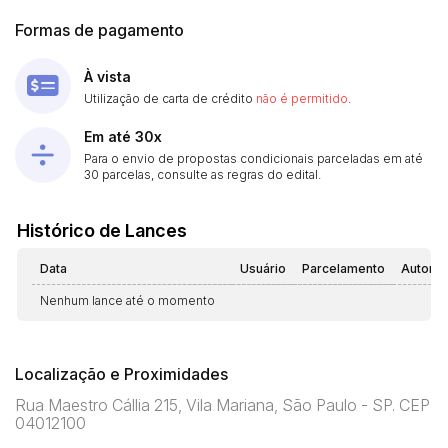
Formas de pagamento
À vista
Utilização de carta de crédito
não é permitido
.
Em até 30x
Para o envio de propostas condicionais parceladas em até
30 parcelas, consulte as regras do edital.
Histórico de Lances
Data
Usuário
Parcelamento
Automá
Nenhum lance até o momento
Localização e Proximidades
Rua Maestro Cállia 215, Vila Mariana, São Paulo - SP. CEP
04012100