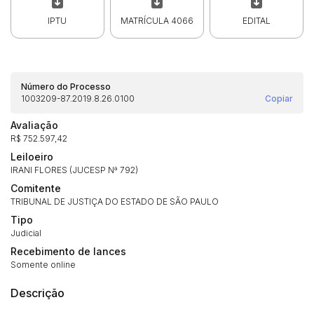
IPTU
MATRÍCULA 4066
EDITAL
Número do Processo
1003209-87.2019.8.26.0100
Copiar
Avaliação
R$ 752.597,42
Leiloeiro
IRANI FLORES (JUCESP Nª 792)
Comitente
Habilite-se para efetuar lances ou
TRIBUNAL DE JUSTIÇA DO ESTADO DE SÃO PAULO
Histórico de Propostas
propostas
Envie sua Proposta
Tipo
Judicial
(Art. 895, CPC)
Data
Usuário
Valor
Recebimento de lances
14/04/2025 18:43:11
TIAGOFELIPE
R$ 1,00
Somente online
Clique aqui para fazer login
14/04/2025 18:43:11
TIAGOFELIPE
R$ 1,00
Descrição
14/04/2025 18:43:11
TIAGOFELIPE
R$ 1,00