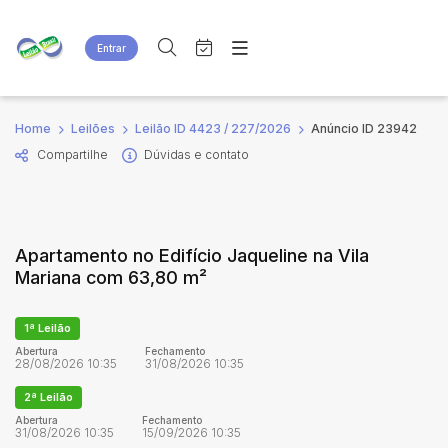
Entrar
Criar conta
Entrar
Site
Busca por palavra-chave
Home
Leilões
Leilão ID 4423 / 227/2026
Anúncio ID 23942
Agenda
Home
Compartilhe
Dúvidas e contato
Quem Somos
Quem Somos
Categoria
Subcategoria
Eventos
Contato
Fale Conosco
Busca por categoria
Apartamento no Edifício Jaqueline na Vila
Estados
Cidade
Mariana com 63,80 m²
Bairro
Comitente
1ª Leilão
Abertura
Fechamento
28/08/2026 10:35
31/08/2026 10:35
Judiciais
Extrajudiciais
2ª Leilão
Faixa de valor
Abertura
Fechamento
31/08/2026 10:35
15/09/2026 10:35
R$
R$
até