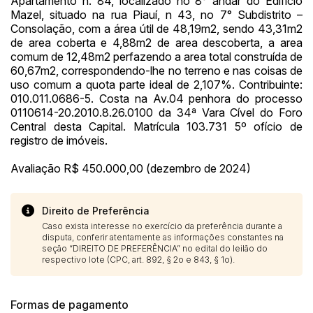
Apartamento n. 84, localizado no 8° andar do Edifício
Mazel, situado na rua Piauí, n 43, no 7° Subdistrito –
Consolação, com a área útil de 48,19m2, sendo 43,31m2
de area coberta e 4,88m2 de area descoberta, a area
comum de 12,48m2 perfazendo a area total construída de
60,67m2, correspondendo-lhe no terreno e nas coisas de
uso comum a quota parte ideal de 2,107%. Contribuinte:
010.011.0686-5. Costa na Av.04 penhora do processo
0110614-20.2010.8.26.0100 da 34ª Vara Cível do Foro
Central desta Capital. Matrícula 103.731 5º ofício de
registro de imóveis.
Avaliação R$ 450.000,00 (dezembro de 2024)
Direito de Preferência
Caso exista interesse no exercício da preferência durante a
disputa, conferir atentamente as informações constantes na
seção “DIREITO DE PREFERÊNCIA” no edital do leilão do
respectivo lote (CPC, art. 892, § 2o e 843, § 1o).
Formas de pagamento