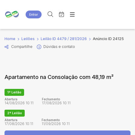
Entrar
Criar conta
Entrar
Site
Busca por palavra-chave
Home
Leilões
Leilão ID 4479 / 281/2026
Anúncio ID 24125
Agenda
Home
Compartilhe
Dúvidas e contato
Quem Somos
Quem Somos
Categoria
Subcategoria
Eventos
Contato
Fale Conosco
Busca por categoria
Apartamento na Consolação com 48,19 m²
Estados
Cidade
1ª Leilão
Bairro
Comitente
Abertura
Fechamento
14/08/2026 10:11
17/08/2026 10:11
2ª Leilão
Judiciais
Extrajudiciais
Abertura
Fechamento
17/08/2026 10:11
11/09/2026 10:11
Faixa de valor
R$
R$
até