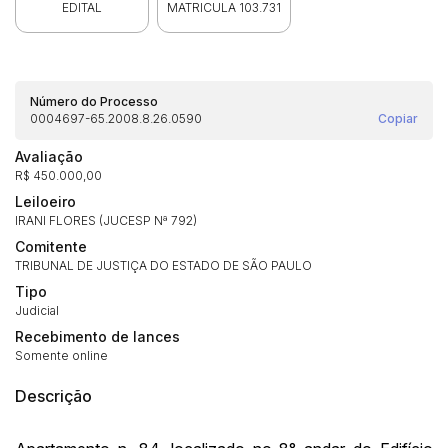
EDITAL
MATRICULA 103.731
Número do Processo
0004697-65.2008.8.26.0590
Copiar
Avaliação
R$ 450.000,00
Leiloeiro
IRANI FLORES (JUCESP Nª 792)
Comitente
Habilite-se para efetuar lances ou
TRIBUNAL DE JUSTIÇA DO ESTADO DE SÃO PAULO
Histórico de Propostas
propostas
Envie sua Proposta
Tipo
(Art. 895, CPC)
Judicial
Data
Usuário
Valor
Recebimento de lances
14/04/2025 18:43:11
TIAGOFELIPE
R$ 1,00
Somente online
Clique aqui para fazer login
14/04/2025 18:43:11
TIAGOFELIPE
R$ 1,00
Descrição
14/04/2025 18:43:11
TIAGOFELIPE
R$ 1,00