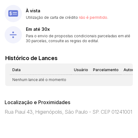
À vista
Utilização de carta de crédito
não é permitido
.
Em até 30x
Para o envio de propostas condicionais parceladas em até
30 parcelas, consulte as regras do edital.
Histórico de Lances
Data
Usuário
Parcelamento
Automá
Nenhum lance até o momento
Localização e Proximidades
Rua Piauí 43, Higienópolis, São Paulo - SP. CEP 01241001