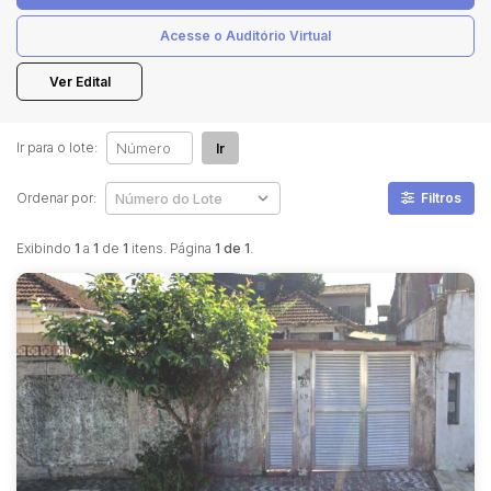
Acesse o Auditório Virtual
Pesquisar
Ver Edital
Ir para o lote:
Ir
Ordenar por:
Filtros
Exibindo
1
a
1
de
1
itens. Página
1 de 1
.