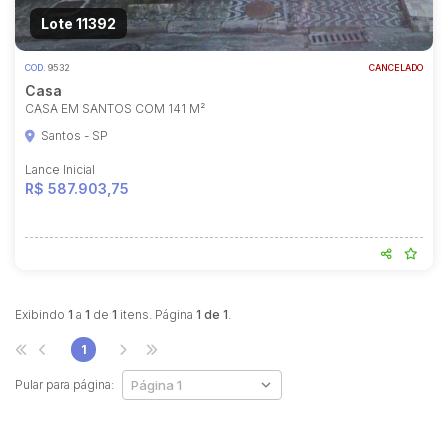
Lote 11392
COD.
9532
CANCELADO
Casa
CASA EM SANTOS COM 141 M²
Santos - SP
Lance Inicial
R$ 587.903,75
Habilite-se para efetuar lances ou
propostas
Exibindo
1
a
1
de
1
itens. Página
1 de 1
.
1
Pular para página: