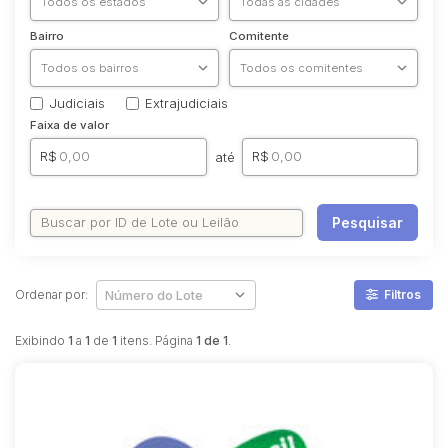
Bairro
Comitente
Judiciais
Extrajudiciais
Faixa de valor
R$
R$
até
Pesquisar
Ordenar por:
Filtros
Exibindo
1
a
1
de
1
itens. Página
1 de 1
.