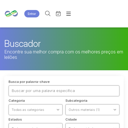
Entrar
Criar conta
Entrar
Site
Agenda
Home
Buscador
Quem Somos
Quem Somos
Encontre sua melhor compra com os melhores preços em
Eventos
Contato
leilões
Fale Conosco
Busca por categoria
Busca por palavra-chave
Categoria
Subcategoria
Estados
Cidade