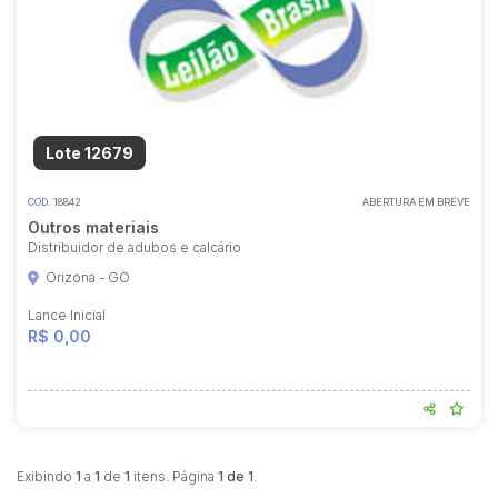
Lote 12679
COD.
18842
ABERTURA EM BREVE
Outros materiais
Distribuidor de adubos e calcário
Orizona - GO
Lance Inicial
R$ 0,00
Exibindo
1
a
1
de
1
itens. Página
1 de 1
.