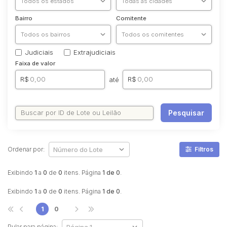
Bairro
Comitente
Judiciais
Extrajudiciais
Faixa de valor
R$
R$
até
Pesquisar
Ordenar por:
Filtros
Exibindo
1
a
0
de
0
itens. Página
1 de 0
.
Exibindo
1
a
0
de
0
itens. Página
1 de 0
.
1
0
Pular para página: