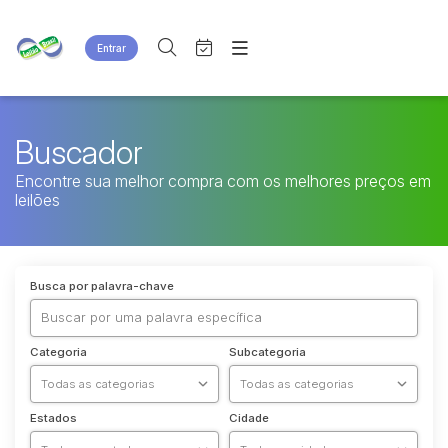
Entrar
Criar conta
Entrar
Site
Agenda
Home
Buscador
Quem Somos
Quem Somos
Encontre sua melhor compra com os melhores preços em
Eventos
Contato
leilões
Fale Conosco
Busca por categoria
Busca por palavra-chave
Categoria
Subcategoria
Estados
Cidade