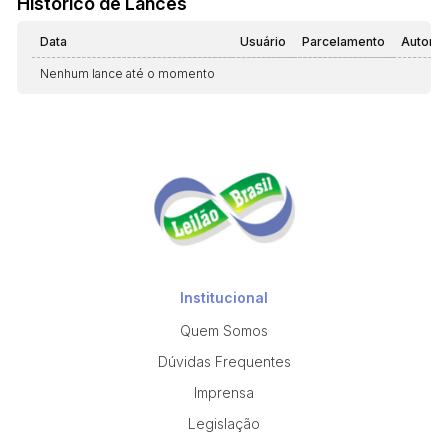
Histórico de Lances
Data
Usuário
Parcelamento
Automá
Nenhum lance até o momento
Institucional
Quem Somos
Dúvidas Frequentes
Imprensa
Legislação