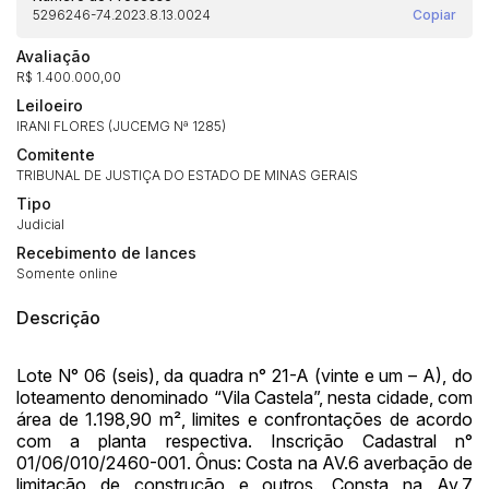
5296246-74.2023.8.13.0024
Copiar
Avaliação
R$ 1.400.000,00
Leiloeiro
Habilite-se para efetuar lances ou
IRANI FLORES (JUCEMG Nª 1285)
Histórico de Propostas
propostas
Envie sua Proposta
Comitente
TRIBUNAL DE JUSTIÇA DO ESTADO DE MINAS GERAIS
(Art. 895, CPC)
Data
Usuário
Valor
Tipo
14/04/2025 18:43:11
TIAGOFELIPE
R$ 1,00
Judicial
Clique aqui para fazer login
14/04/2025 18:43:11
TIAGOFELIPE
R$ 1,00
Recebimento de lances
Somente online
14/04/2025 18:43:11
TIAGOFELIPE
R$ 1,00
Descrição
Lote N° 06 (seis), da quadra n° 21-A (vinte e um – A), do
loteamento denominado “Vila Castela”, nesta cidade, com
área de 1.198,90 m², limites e confrontações de acordo
com a planta respectiva. Inscrição Cadastral n°
01/06/010/2460-001. Ônus: Costa na AV.6 averbação de
limitação de construção e outros. Consta na Av.7