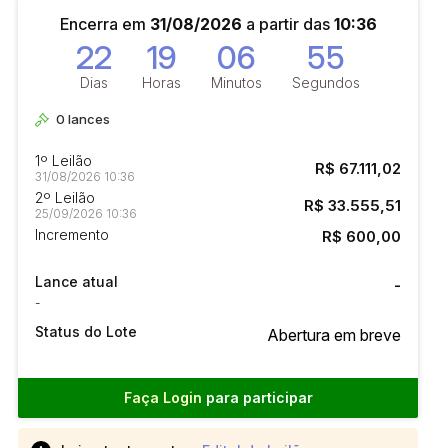
Encerra em
31/08/2026
a partir das
10:36
22
19
06
54
Dias
Horas
Minutos
Segundos
0
lances
1º Leilão
R$ 67.111,02
31/08/2026 10:36
2º Leilão
R$ 33.555,51
25/09/2026 10:36
Incremento
R$ 600,00
Lance atual
-
-
Status do Lote
Abertura em breve
Faça Login
para participar