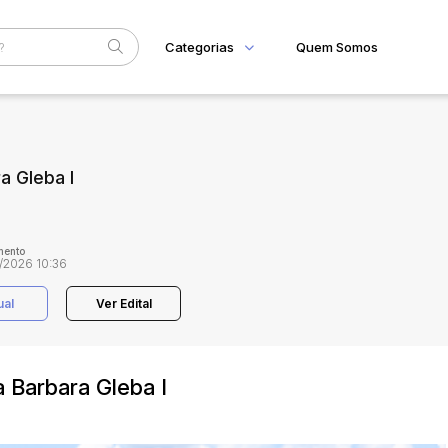
Categorias
Quem Somos
Home
Subcategoria
Esta
Eventos
a Gleba I
Fale Conosco
Faixa
Judiciais
Extrajudiciais
R$
mento
/2026 10:36
ual
Ver Edital
 Barbara Gleba I