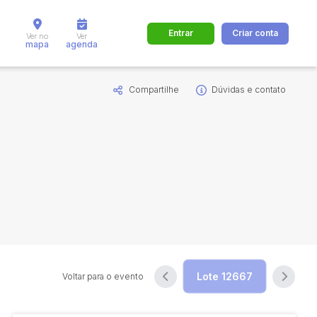
Entrar
Criar conta
Ver no
Ver
mapa
agenda
Compartilhe
Dúvidas e contato
dos
Cidade
 de valor
até
R$
Pesquisar
Voltar para o evento