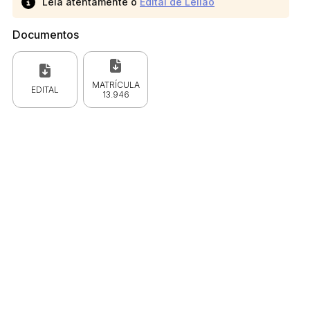
Leia atentamente o
Edital de Leilão
Documentos
MATRÍCULA
EDITAL
13.946
 CPC)
Consulte a Lei aqui
Valor
R$ 1,00
R$ 1,00
R$ 1,00