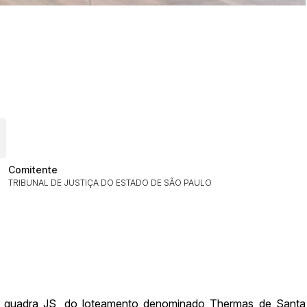
ar lances ou propostas
Comitente
TRIBUNAL DE JUSTIÇA DO ESTADO DE SÃO PAULO
Histórico de Propostas
(Art. 895,
Data
Usuário
Clique aqui para fazer login
14/04/2025 18:43:11
TIAGOFELIPE
14/04/2025 18:43:11
TIAGOFELIPE
14/04/2025 18:43:11
TIAGOFELIPE
a quadra JS, do loteamento denominado Thermas de Santa