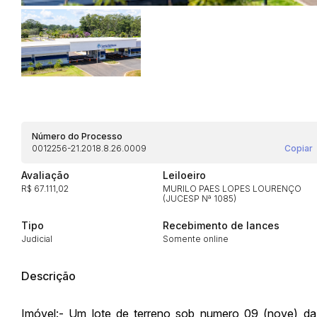
Habilite-se para efetu
Número do Processo
0012256-21.2018.8.26.0009
Copiar
Avaliação
Leiloeiro
R$ 67.111,02
MURILO PAES LOPES LOURENÇO
(JUCESP Nª 1085)
Envie sua Proposta
Tipo
Recebimento de lances
Judicial
Somente online
Descrição
Imóvel:- Um lote de terreno sob numero 09 (nove) d