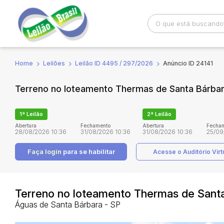
Home
Leilões
Leilão ID 4495 / 297/2026
Anúncio ID 24141
Busca por palavra-chave
Categoria
Terreno no loteamento Thermas de Santa Bárbar
Bairro
Comitente
1ª Leilão
2ª Leilão
Abertura
Fechamento
Abertura
Fecha
28/08/2026 10:36
31/08/2026 10:36
31/08/2026 10:36
25/09
Faça login
para se habilitar
Acesse o Auditório Virt
Terreno no loteamento Thermas de Santa
Águas de Santa Bárbara - SP