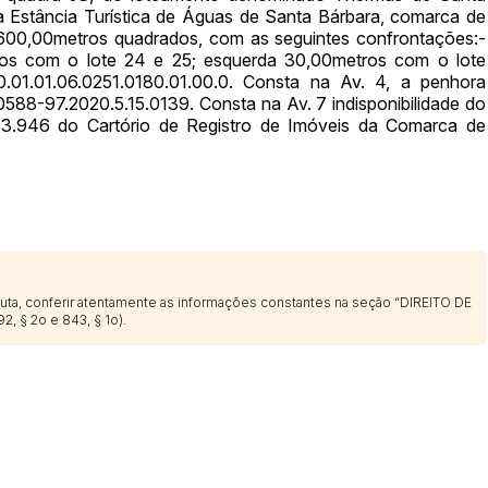
a Estância Turística de Águas de Santa Bárbara, comarca de
 600,00metros quadrados, com as seguintes confrontações:-
os com o lote 24 e 25; esquerda 30,00metros com o lote
 0.01.01.06.0251.0180.01.00.0. Consta na Av. 4, a penhora
88-97.2020.5.15.0139. Consta na Av. 7 indisponibilidade do
13.946 do Cartório de Registro de Imóveis da Comarca de
sputa, conferir atentamente as informações constantes na seção “DIREITO DE
2, § 2o e 843, § 1o).