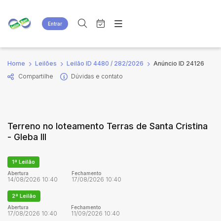
Entrar
Criar conta
Entrar
Site
Busca por palavra-chave
Home
Leilões
Leilão ID 4480 / 282/2026
Anúncio ID 24126
Agenda
Home
Compartilhe
Dúvidas e contato
Quem Somos
Quem Somos
Categoria
Subcategoria
Eventos
Contato
Fale Conosco
Busca por categoria
Terreno no loteamento Terras de Santa Cristina
Estados
Cidade
- Gleba III
Bairro
Comitente
1ª Leilão
Abertura
Fechamento
14/08/2026 10:40
17/08/2026 10:40
Judiciais
Extrajudiciais
2ª Leilão
Faixa de valor
Abertura
Fechamento
17/08/2026 10:40
11/09/2026 10:40
R$
R$
até