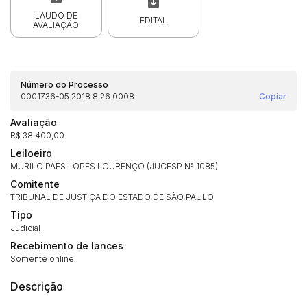
LAUDO DE
EDITAL
AVALIAÇÃO
Número do Processo
0001736-05.2018.8.26.0008
Copiar
Avaliação
R$ 38.400,00
Leiloeiro
MURILO PAES LOPES LOURENÇO (JUCESP Nª 1085)
Comitente
Habilite-se para efetuar lances ou
TRIBUNAL DE JUSTIÇA DO ESTADO DE SÃO PAULO
Histórico de Propostas
propostas
Envie sua Proposta
Tipo
(Art. 895, CPC)
Data
Usuário
Valor
Judicial
Recebimento de lances
14/04/2025 18:43:11
TIAGOFELIPE
R$ 1,00
Somente online
Clique aqui para fazer login
14/04/2025 18:43:11
TIAGOFELIPE
R$ 1,00
Descrição
14/04/2025 18:43:11
TIAGOFELIPE
R$ 1,00