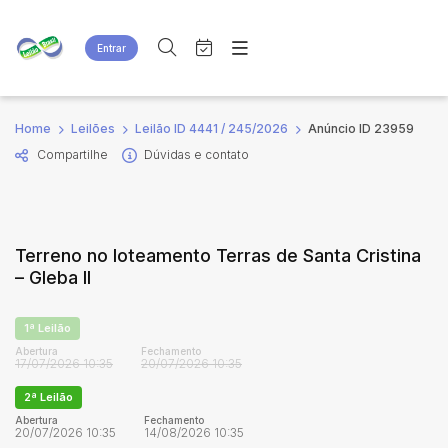
Entrar
Criar conta
Entrar
Site
Busca por palavra-chave
Home
Leilões
Leilão ID 4441 / 245/2026
Anúncio ID 23959
Agenda
Home
Compartilhe
Dúvidas e contato
Quem Somos
Quem Somos
Categoria
Subcategoria
Eventos
Contato
Fale Conosco
Busca por categoria
Terreno no loteamento Terras de Santa Cristina
Estados
Cidade
– Gleba II
Bairro
Comitente
1ª Leilão
Abertura
Fechamento
17/07/2026 10:35
20/07/2026 10:35
Judiciais
Extrajudiciais
2ª Leilão
Faixa de valor
Abertura
Fechamento
20/07/2026 10:35
14/08/2026 10:35
R$
R$
até