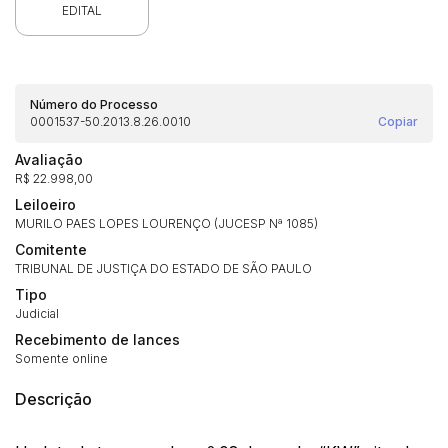
EDITAL
Número do Processo
0001537-50.2013.8.26.0010
Copiar
Avaliação
R$ 22.998,00
Leiloeiro
Habilite-se para efetuar lances ou
MURILO PAES LOPES LOURENÇO (JUCESP Nª 1085)
Histórico de Propostas
propostas
Comitente
Envie sua Proposta
TRIBUNAL DE JUSTIÇA DO ESTADO DE SÃO PAULO
(Art. 895, CPC)
Data
Usuário
Valor
Tipo
14/04/2025 18:43:11
TIAGOFELIPE
R$ 1,00
Judicial
Clique aqui para fazer login
Recebimento de lances
14/04/2025 18:43:11
TIAGOFELIPE
R$ 1,00
Somente online
14/04/2025 18:43:11
TIAGOFELIPE
R$ 1,00
Descrição