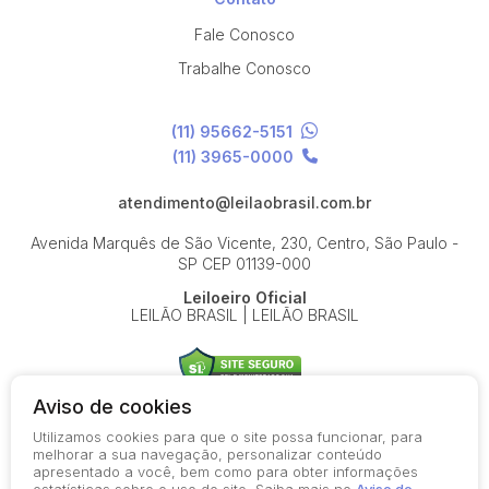
Fale Conosco
Trabalhe Conosco
(11) 95662-5151
(11) 3965-0000
atendimento@leilaobrasil.com.br
Avenida Marquês de São Vicente, 230, Centro, São Paulo -
SP
CEP 01139-000
Leiloeiro Oficial
LEILÃO BRASIL | LEILÃO BRASIL
Aviso de cookies
Utilizamos cookies para que o site possa funcionar, para
© 2026-present - Todos os direitos reservados
melhorar a sua navegação, personalizar conteúdo
apresentado a você, bem como para obter informações
Política de Privacidade