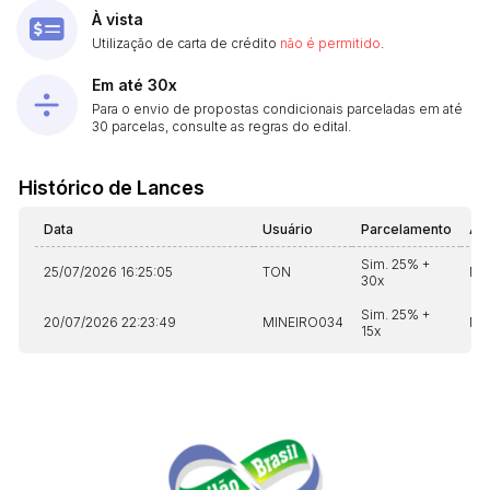
À vista
Utilização de carta de crédito
não é permitido
.
Em até 30x
Para o envio de propostas condicionais parceladas em até
30 parcelas, consulte as regras do edital.
Histórico de Lances
Data
Usuário
Parcelamento
Au
Sim. 25% +
25/07/2026 16:25:05
TON
Nã
30x
Sim. 25% +
20/07/2026 22:23:49
MINEIRO034
Nã
15x