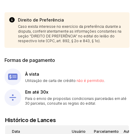
Direito de Preferência
Caso exista interesse no exercício da preferência durante a
disputa, conferir atentamente as informações constantes na
seção “DIREITO DE PREFERÊNCIA” no edital do leilão do
respectivo lote (CPC, art. 892, § 2o e 843, § 1o).
Formas de pagamento
À vista
Utilização de carta de crédito
não é permitido
.
Em até 30x
Para o envio de propostas condicionais parceladas em até
30 parcelas, consulte as regras do edital.
Histórico de Lances
Data
Usuário
Parcelamento
Autom