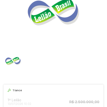
1
lance
1º Leilão
R$ 2.500.000,00
13/07/2026 10:02