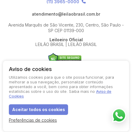
(11) 3965-0000
atendimento@leilaobrasil.com.br
Avenida Marquês de São Vicente, 230, Centro, São Paulo -
SP
CEP 01139-000
Leiloeiro Oficial
LEILÃO BRASIL | LEILÃO BRASIL
Aviso de cookies
Utilizamos cookies para que o site possa funcionar, para
© 2026-present - Todos os direitos reservados
melhorar a sua navegação, personalizar conteúdo
apresentado a você, bem como para obter informações
Política de Privacidade
estatísticas sobre o uso do site. Saiba mais no
Aviso de
Aviso de Cookies
Cookies
Termos de Uso
Aceitar todos os cookies
Preferências de cookies