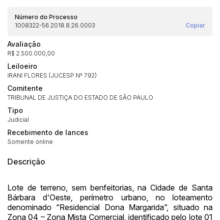
Número do Processo
1008322-56.2018.8.26.0003
Copiar
Avaliação
R$ 2.500.000,00
Leiloeiro
IRANI FLORES (JUCESP Nª 792)
Comitente
TRIBUNAL DE JUSTIÇA DO ESTADO DE SÃO PAULO
Tipo
Judicial
Recebimento de lances
Somente online
Descrição
Habilite-se para efetuar lances ou
Lote de terreno, sem benfeitorias, na Cidade de Santa
Histórico de Propostas
propostas
Bárbara d'Oeste, perímetro urbano, no loteamento
Envie sua Proposta
denominado “Residencial Dona Margarida”, situado na
(Art. 895, CPC)
Data
Usuário
Valor
Zona 04 – Zona Mista Comercial, identificado pelo lote 01