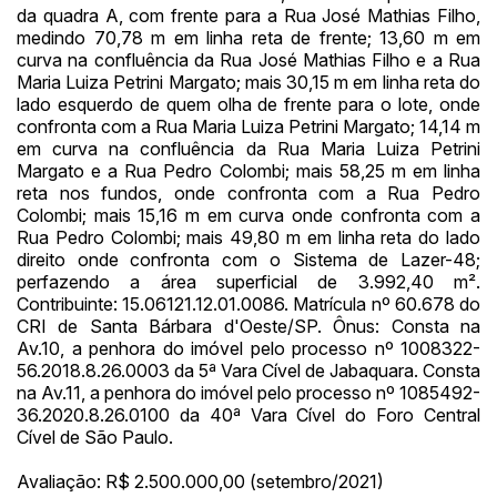
da quadra A, com frente para a Rua José Mathias Filho,
14/04/2025 18:43:11
TIAGOFELIPE
R$ 1,00
medindo 70,78 m em linha reta de frente; 13,60 m em
Clique aqui para fazer login
14/04/2025 18:43:11
TIAGOFELIPE
R$ 1,00
curva na confluência da Rua José Mathias Filho e a Rua
Maria Luiza Petrini Margato; mais 30,15 m em linha reta do
14/04/2025 18:43:11
TIAGOFELIPE
R$ 1,00
lado esquerdo de quem olha de frente para o lote, onde
confronta com a Rua Maria Luiza Petrini Margato; 14,14 m
em curva na confluência da Rua Maria Luiza Petrini
Margato e a Rua Pedro Colombi; mais 58,25 m em linha
reta nos fundos, onde confronta com a Rua Pedro
Colombi; mais 15,16 m em curva onde confronta com a
Rua Pedro Colombi; mais 49,80 m em linha reta do lado
direito onde confronta com o Sistema de Lazer-48;
perfazendo a área superficial de 3.992,40 m².
Contribuinte: 15.06121.12.01.0086. Matrícula nº 60.678 do
CRI de Santa Bárbara d'Oeste/SP. Ônus: Consta na
Av.10, a penhora do imóvel pelo processo nº 1008322-
56.2018.8.26.0003 da 5ª Vara Cível de Jabaquara. Consta
na Av.11, a penhora do imóvel pelo processo nº 1085492-
36.2020.8.26.0100 da 40ª Vara Cível do Foro Central
Cível de São Paulo.
Avaliação: R$ 2.500.000,00 (setembro/2021)