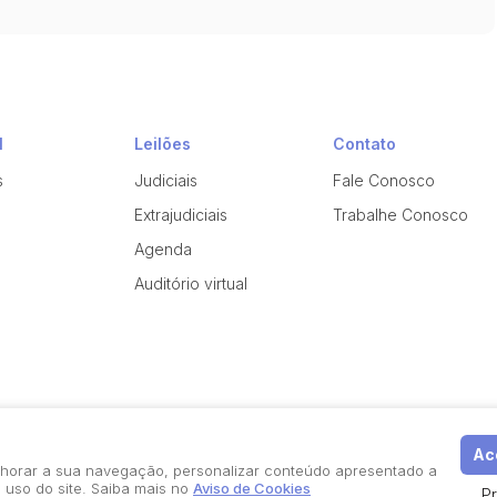
l
Leilões
Contato
s
Judiciais
Fale Conosco
Extrajudiciais
Trabalhe Conosco
Agenda
Auditório virtual
Ace
elhorar a sua navegação, personalizar conteúdo apresentado a
 uso do site. Saiba mais no
Aviso de Cookies
P
Política de Privacidade
Aviso de Cookies
Termos d