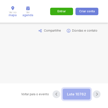
Entrar
Criar conta
Ver no
Ver
mapa
agenda
Compartilhe
Dúvidas e contato
dos
Cidade
 de valor
até
R$
Pesquisar
Voltar para o evento