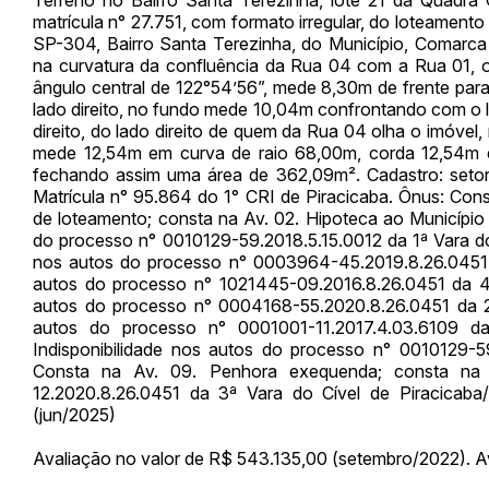
matrícula n° 27.751, com formato irregular, do loteament
Habilite-se para efetu
SP-304, Bairro Santa Terezinha, do Município, Comarca e
na curvatura da confluência da Rua 04 com a Rua 01, 
ângulo central de 122°54’56”, mede 8,30m de frente pa
lado direito, no fundo mede 10,04m confrontando com o 
direito, do lado direito de quem da Rua 04 olha o imóve
mede 12,54m em curva de raio 68,00m, corda 12,54m e
fechando assim uma área de 362,09m². Cadastro: setor
Matrícula n° 95.864 do 1° CRI de Piracicaba. Ônus: Cons
de loteamento; consta na Av. 02. Hipoteca ao Município 
do processo n° 0010129-59.2018.5.15.0012 da 1ª Vara do 
Envie sua Proposta
nos autos do processo n° 0003964-45.2019.8.26.0451 d
autos do processo n° 1021445-09.2016.8.26.0451 da 4ª
autos do processo n° 0004168-55.2020.8.26.0451 da 2ª
autos do processo n° 0001001-11.2017.4.03.6109 d
Indisponibilidade nos autos do processo n° 0010129-5
Consta na Av. 09. Penhora exequenda; consta na
12.2020.8.26.0451 da 3ª Vara do Cível de Piracicab
(jun/2025)
Avaliação no valor de R$ 543.135,00 (setembro/2022). Av