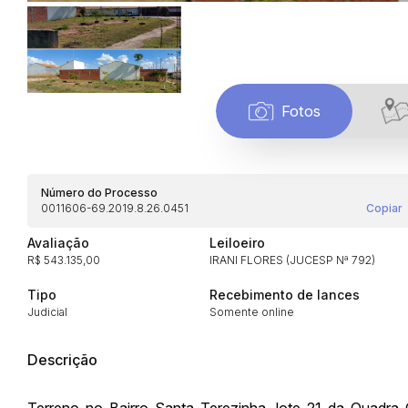
Fotos
Número do Processo
0011606-69.2019.8.26.0451
Copiar
Avaliação
Leiloeiro
R$ 543.135,00
IRANI FLORES (JUCESP Nª 792)
Tipo
Recebimento de lances
Judicial
Somente online
Descrição
Terreno no Bairro Santa Terezinha, lote 21 da Quadra