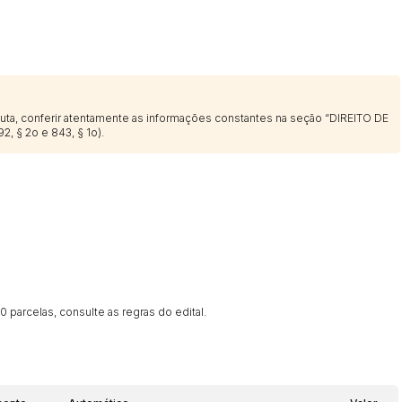
sputa, conferir atentamente as informações constantes na seção “DIREITO DE
2, § 2o e 843, § 1o).
 parcelas, consulte as regras do edital.