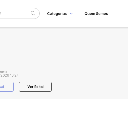
Categorias
Quem Somos
Home
Subcategoria
Esta
Eventos
Fale Conosco
Faixa
Judiciais
Extrajudiciais
R$
mento
/2026 10:24
ual
Ver Edital