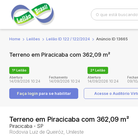
Home
Leilões
Leilão ID 122 / 122/2024
Anúncio ID 13665
Busca por palavra-chave
Categoria
Terreno em Piracicaba com 362,09 m²
Bairro
Comitente
1ª Leilão
2ª Leilão
Abertura
Fechamento
Abertura
Fecha
14/09/2026 10:24
14/09/2026 10:24
14/09/2026 10:24
09/10
Faça login
para se habilitar
Acesse o Auditório Virt
Terreno em Piracicaba com 362,09 m²
Piracicaba - SP
Rodovia Luiz de Queiróz, Unileste