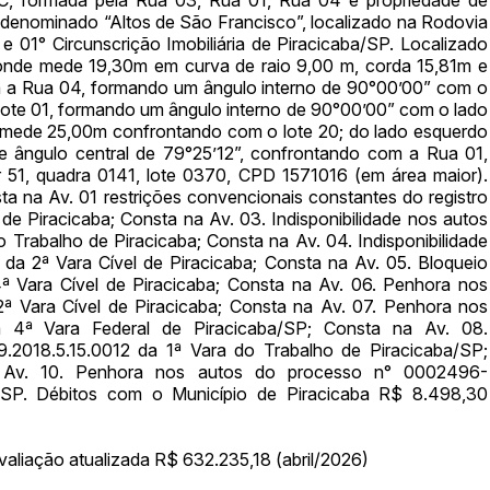
o denominado “Altos de São Francisco”, localizado na Rodovia
ar lances ou propostas
 01° Circunscrição Imobiliária de Piracicaba/SP. Localizado
onde mede 19,30m em curva de raio 9,00 m, corda 15,81m e
ra a Rua 04, formando um ângulo interno de 90°00’00” com o
lote 01, formando um ângulo interno de 90°00’00” com o lado
l, mede 25,00m confrontando com o lote 20; do lado esquerdo
 ângulo central de 79°25’12”, confrontando com a Rua 01,
 51, quadra 0141, lote 0370, CPD 1571016 (em área maior).
ta na Av. 01 restrições convencionais constantes do registro
de Piracicaba; Consta na Av. 03. Indisponibilidade nos autos
Histórico de Propostas
Trabalho de Piracicaba; Consta na Av. 04. Indisponibilidade
(Art. 895,
a 2ª Vara Cível de Piracicaba; Consta na Av. 05. Bloqueio
Data
Usuário
 Vara Cível de Piracicaba; Consta na Av. 06. Penhora nos
Clique aqui para fazer login
 Vara Cível de Piracicaba; Consta na Av. 07. Penhora nos
14/04/2025 18:43:11
TIAGOFELIPE
a 4ª Vara Federal de Piracicaba/SP; Consta na Av. 08.
14/04/2025 18:43:11
TIAGOFELIPE
9.2018.5.15.0012 da 1ª Vara do Trabalho de Piracicaba/SP;
 Av. 10. Penhora nos autos do processo n° 0002496-
14/04/2025 18:43:11
TIAGOFELIPE
a/SP. Débitos com o Município de Piracicaba R$ 8.498,30
aliação atualizada R$ 632.235,18 (abril/2026)