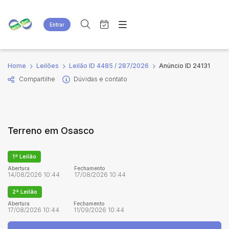
Entrar
Criar conta
Entrar
Site
Busca por palavra-chave
Home
Leilões
Leilão ID 4485 / 287/2026
Anúncio ID 24131
Agenda
Home
Compartilhe
Dúvidas e contato
Quem Somos
Quem Somos
Categoria
Subcategoria
Eventos
Contato
Fale Conosco
Busca por categoria
Terreno em Osasco
Estados
Cidade
1ª Leilão
Bairro
Comitente
Abertura
Fechamento
14/08/2026 10:44
17/08/2026 10:44
2ª Leilão
Judiciais
Extrajudiciais
Abertura
Fechamento
17/08/2026 10:44
11/09/2026 10:44
Faixa de valor
R$
R$
até