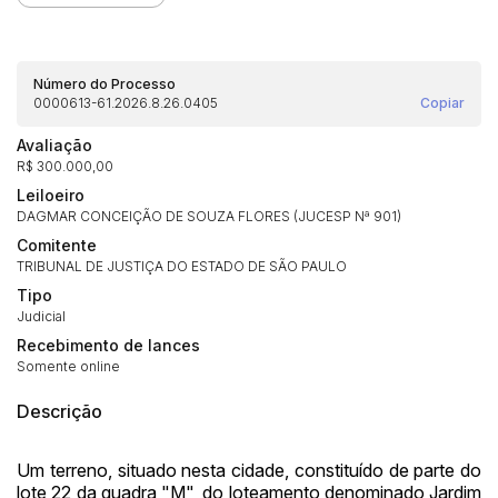
Número do Processo
0000613-61.2026.8.26.0405
Copiar
Avaliação
R$ 300.000,00
Leiloeiro
DAGMAR CONCEIÇÃO DE SOUZA FLORES (JUCESP Nª 901)
Comitente
TRIBUNAL DE JUSTIÇA DO ESTADO DE SÃO PAULO
Habilite-se para efetuar lances ou
Tipo
Histórico de Propostas
propostas
Envie sua Proposta
Judicial
(Art. 895, CPC)
Data
Usuário
Valor
Recebimento de lances
Somente online
14/04/2025 18:43:11
TIAGOFELIPE
R$ 1,00
Clique aqui para fazer login
Descrição
14/04/2025 18:43:11
TIAGOFELIPE
R$ 1,00
14/04/2025 18:43:11
TIAGOFELIPE
R$ 1,00
Um terreno, situado nesta cidade, constituído de parte do
lote 22 da quadra "M", do loteamento denominado Jardim