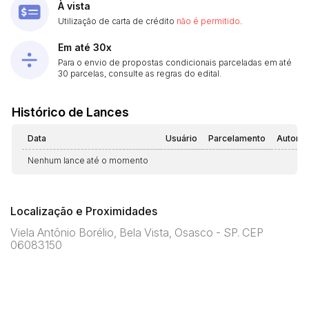
À vista
Utilização de carta de crédito
não é permitido
.
Em até 30x
Para o envio de propostas condicionais parceladas em até
30 parcelas, consulte as regras do edital.
Histórico de Lances
Data
Usuário
Parcelamento
Automá
Nenhum lance até o momento
Localização e Proximidades
Viela Antônio Borélio, Bela Vista, Osasco - SP. CEP
06083150