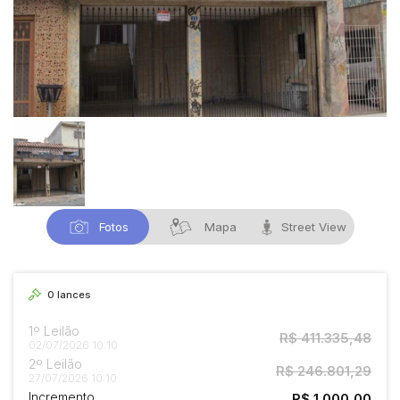
Fotos
Mapa
Street View
0
lances
1º Leilão
R$ 411.335,48
02/07/2026 10:10
2º Leilão
R$ 246.801,29
27/07/2026 10:10
Incremento
R$ 1.000,00