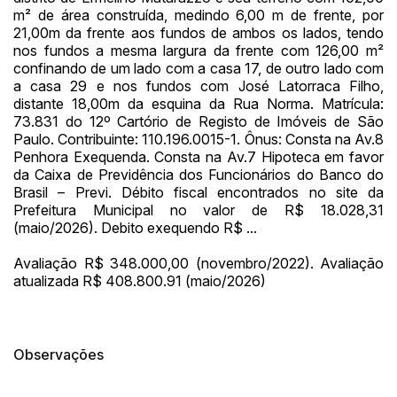
m² de área construída, medindo 6,00 m de frente, por
21,00m da frente aos fundos de ambos os lados, tendo
nos fundos a mesma largura da frente com 126,00 m²
confinando de um lado com a casa 17, de outro lado com
Habilite-se para efetuar lances ou
Histórico de Propostas
propostas
a casa 29 e nos fundos com José Latorraca Filho,
Envie sua Proposta
distante 18,00m da esquina da Rua Norma. Matrícula:
(Art. 895, CPC)
73.831 do 12º Cartório de Registo de Imóveis de São
Data
Usuário
Valor
Paulo. Contribuinte: 110.196.0015-1. Ônus: Consta na Av.8
14/04/2025 18:43:11
TIAGOFELIPE
R$ 1,00
Penhora Exequenda. Consta na Av.7 Hipoteca em favor
Clique aqui para fazer login
da Caixa de Previdência dos Funcionários do Banco do
14/04/2025 18:43:11
TIAGOFELIPE
R$ 1,00
Brasil – Previ. Débito fiscal encontrados no site da
14/04/2025 18:43:11
TIAGOFELIPE
R$ 1,00
Prefeitura Municipal no valor de R$ 18.028,31
(maio/2026). Debito exequendo R$ ...
Avaliação R$ 348.000,00 (novembro/2022). Avaliação
atualizada R$ 408.800.91 (maio/2026)
Observações