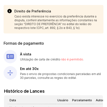
Direito de Preferência
Caso exista interesse no exercício da preferência durante a
disputa, conferir atentamente as informações constantes na
seção “DIREITO DE PREFERÊNCIA” no edital do leilão do
respectivo lote (CPC, art. 892, § 2o e 843, § 1o).
Formas de pagamento
À vista
Utilização de carta de crédito
não é permitido
.
Em até 30x
Para o envio de propostas condicionais parceladas em até
30 parcelas, consulte as regras do edital.
Histórico de Lances
Data
Usuário
Parcelamento
Automá