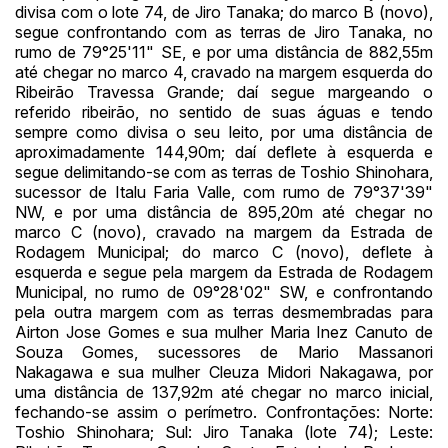
divisa com o lote 74, de Jiro Tanaka; do marco B (novo),
segue confrontando com as terras de Jiro Tanaka, no
rumo de 79°25'11" SE, e por uma distância de 882,55m
Habilite-se para efetuar lances ou
até chegar no marco 4, cravado na margem esquerda do
Histórico de Propostas
propostas
Envie sua Proposta
Ribeirão Travessa Grande; daí segue margeando o
referido ribeirão, no sentido de suas águas e tendo
(Art. 895, CPC)
Data
Usuário
Valor
sempre como divisa o seu leito, por uma distância de
14/04/2025 18:43:11
TIAGOFELIPE
R$ 1,00
aproximadamente 144,90m; daí deflete à esquerda e
segue delimitando-se com as terras de Toshio Shinohara,
Clique aqui para fazer login
14/04/2025 18:43:11
TIAGOFELIPE
R$ 1,00
sucessor de Italu Faria Valle, com rumo de 79°37'39"
14/04/2025 18:43:11
TIAGOFELIPE
R$ 1,00
NW, e por uma distância de 895,20m até chegar no
marco C (novo), cravado na margem da Estrada de
Rodagem Municipal; do marco C (novo), deflete à
esquerda e segue pela margem da Estrada de Rodagem
Municipal, no rumo de 09°28'02" SW, e confrontando
pela outra margem com as terras desmembradas para
Airton Jose Gomes e sua mulher Maria Inez Canuto de
Souza Gomes, sucessores de Mario Massanori
Nakagawa e sua mulher Cleuza Midori Nakagawa, por
uma distância de 137,92m até chegar no marco inicial,
fechando-se assim o perímetro. Confrontações: Norte:
Toshio Shinohara; Sul: Jiro Tanaka (lote 74); Leste: