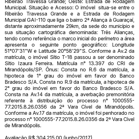
Ribeirão Travessa Grande; Oeste: Estrada de Rodagem
Municipal. Situação e Acesso: O imóvel situa-se entre o
Ribeirão Travessa Grande e a Estrada de Rodagem
Municipal GAI-110 que liga o bairro 2ª Aliança à Guaraçaí,
distante aproximadamente 29km, da sede do município e
sua situação cartográfica denominada: Três Alianças,
tendo como referência o marco inicial do perímetro a área
apresenta o seguinte ponto geográfico: Longitude
51°07'31"W e Latitude 20°58'29"S. Conforme a Av.2 da
matrícula, o imóvel Sítio T-18 passou a ser denominado
Sítio Izaura Ferreira. Matrícula n° 13.397 do CRI de
Mirandópolis/SP. Ônus: Consta no R.6 da matrícula, a
hipoteca de 1° grau do imóvel em favor do Banco
Bradesco S/A. Consta no R.9 da matrícula, a hipoteca de
2° grau do imóvel em favor do Banco Bradesco S/A.
Consta na Av.14 da matrícula, a averbação premonitória
referente à distribuição do processo n° 1000555-
77.2015.8.26.0356 da 2ª Vara Cível de Mirandópolis.
Conforme a Av.17 da matrícula, o imóvel foi penhorado no
processo n° 1000555-77.2015.8.26.0356 da 2ª Vara Cível
de Mirandópolis.
Avaliação R$ 304.215,00 (junho/2017).