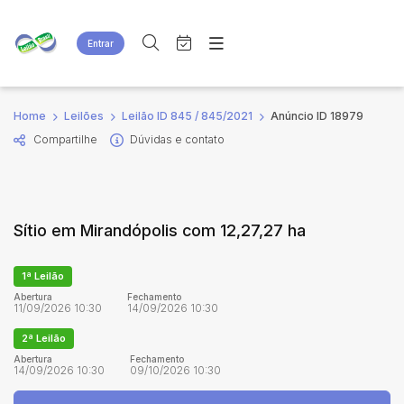
Entrar
Criar conta
Entrar
Site
Busca por palavra-chave
Home
Leilões
Leilão ID 845 / 845/2021
Anúncio ID 18979
Agenda
Home
Compartilhe
Dúvidas e contato
Quem Somos
Quem Somos
Categoria
Subcategoria
Eventos
Contato
Fale Conosco
Busca por categoria
Sítio em Mirandópolis com 12,27,27 ha
Estados
Cidade
1ª Leilão
Bairro
Comitente
Abertura
Fechamento
11/09/2026 10:30
14/09/2026 10:30
2ª Leilão
Judiciais
Extrajudiciais
Abertura
Fechamento
14/09/2026 10:30
09/10/2026 10:30
Faixa de valor
R$
R$
até