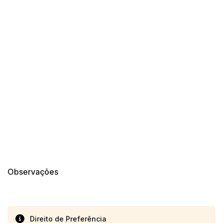
14/04/2025 18:43:11
TIAGOFELIPE
R$ 1,00
14/04/2025 18:43:11
TIAGOFELIPE
R$ 1,00
Observações
Direito de Preferência