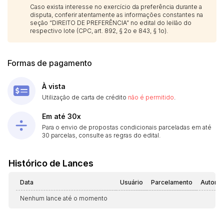
Caso exista interesse no exercício da preferência durante a
disputa, conferir atentamente as informações constantes na
seção “DIREITO DE PREFERÊNCIA” no edital do leilão do
respectivo lote (CPC, art. 892, § 2o e 843, § 1o).
Formas de pagamento
À vista
Utilização de carta de crédito
não é permitido
.
Em até 30x
Para o envio de propostas condicionais parceladas em até
30 parcelas, consulte as regras do edital.
Histórico de Lances
Data
Usuário
Parcelamento
Automá
Nenhum lance até o momento