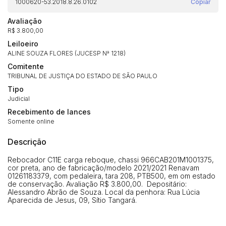
1000620-53.2018.8.26.0102
Copiar
Avaliação
R$ 3.800,00
Leiloeiro
ALINE SOUZA FLORES (JUCESP Nª 1218)
Comitente
TRIBUNAL DE JUSTIÇA DO ESTADO DE SÃO PAULO
Tipo
Judicial
Recebimento de lances
Somente online
Descrição
Rebocador C11E carga reboque, chassi 966CAB201M1001375,
Habilite-se para efetuar lances ou
cor preta, ano de fabricação/modelo 2021/2021 Renavam
Histórico de Propostas
propostas
01261183379, com pedaleira, tara 208, PTB500, em om estado
Envie sua Proposta
de conservação. Avaliação R$ 3.800,00. Depositário:
Alessandro Abrão de Souza. Local da penhora: Rua Lúcia
(Art. 895, CPC)
Data
Usuário
Valor
Aparecida de Jesus, 09, Sítio Tangará.
14/04/2025 18:43:11
TIAGOFELIPE
R$ 1,00
Clique aqui para fazer login