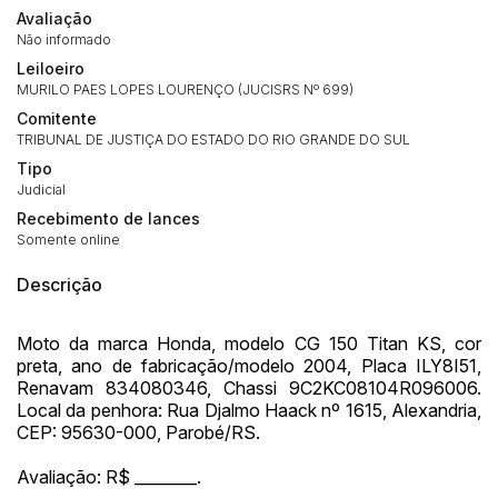
Avaliação
Não informado
Leiloeiro
MURILO PAES LOPES LOURENÇO (JUCISRS Nº 699)
Comitente
TRIBUNAL DE JUSTIÇA DO ESTADO DO RIO GRANDE DO SUL
Tipo
Judicial
Recebimento de lances
Somente online
Descrição
Moto da marca Honda, modelo CG 150 Titan KS, cor
Habilite-se para efetuar lances ou
Histórico de Propostas
propostas
preta, ano de fabricação/modelo 2004, Placa ILY8I51,
Envie sua Proposta
Renavam 834080346, Chassi 9C2KC08104R096006.
(Art. 895, CPC)
Local da penhora: Rua Djalmo Haack nº 1615, Alexandria,
Data
Usuário
Valor
CEP: 95630-000, Parobé/RS.
14/04/2025 18:43:11
TIAGOFELIPE
R$ 1,00
Clique aqui para fazer login
Avaliação: R$ ________.
14/04/2025 18:43:11
TIAGOFELIPE
R$ 1,00