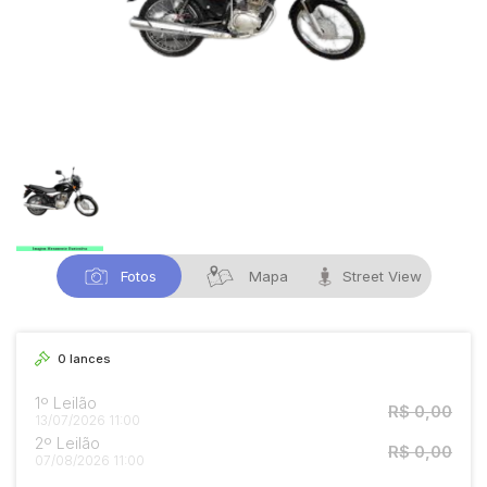
Fotos
Mapa
Street View
0
lances
1º Leilão
R$ 0,00
13/07/2026 11:00
2º Leilão
R$ 0,00
07/08/2026 11:00