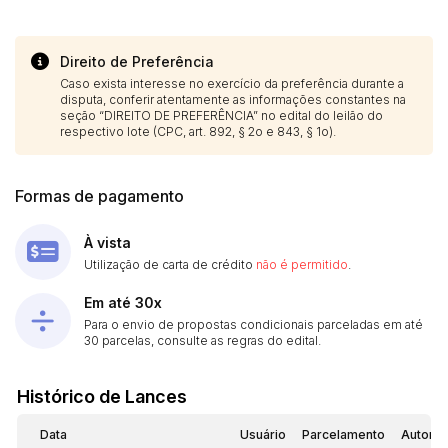
14/04/2025 18:43:11
TIAGOFELIPE
R$ 1,00
Direito de Preferência
Caso exista interesse no exercício da preferência durante a
disputa, conferir atentamente as informações constantes na
seção “DIREITO DE PREFERÊNCIA” no edital do leilão do
respectivo lote (CPC, art. 892, § 2o e 843, § 1o).
Formas de pagamento
À vista
Utilização de carta de crédito
não é permitido
.
Em até 30x
Para o envio de propostas condicionais parceladas em até
30 parcelas, consulte as regras do edital.
Histórico de Lances
Data
Usuário
Parcelamento
Automá