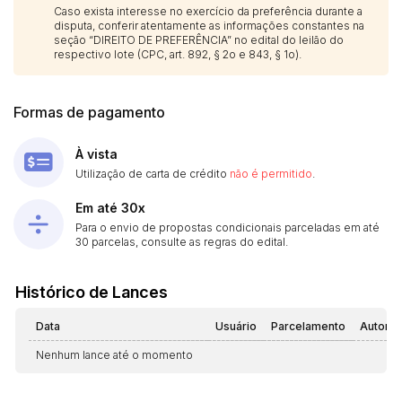
Caso exista interesse no exercício da preferência durante a
disputa, conferir atentamente as informações constantes na
seção “DIREITO DE PREFERÊNCIA” no edital do leilão do
respectivo lote (CPC, art. 892, § 2o e 843, § 1o).
Formas de pagamento
À vista
Utilização de carta de crédito
não é permitido
.
Em até 30x
Para o envio de propostas condicionais parceladas em até
30 parcelas, consulte as regras do edital.
Histórico de Lances
Data
Usuário
Parcelamento
Automá
Nenhum lance até o momento