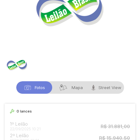
Fotos
Mapa
Street View
0
lances
1º Leilão
R$ 31.881,00
22/09/2025 10:21
2º Leilão
R$ 15.940,50