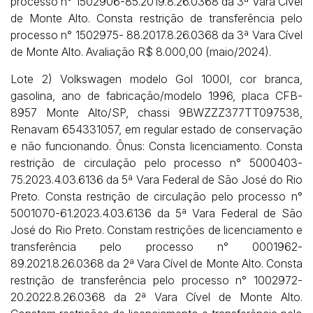
processo n° 1502906-85.2019.8.26.0368 da 3ª Vara Cível
de Monte Alto. Consta restrição de transferência pelo
processo n° 1502975- 88.2017.8.26.0368 da 3ª Vara Cível
Habilite-se para efetuar lances ou
Histórico de Propostas
propostas
de Monte Alto. Avaliação R$ 8.000,00 (maio/2024).
Envie sua Proposta
(Art. 895, CPC)
Data
Usuário
Valor
Lote 2) Volkswagen modelo Gol 1000I, cor branca,
gasolina, ano de fabricação/modelo 1996, placa CFB-
14/04/2025 18:43:11
TIAGOFELIPE
R$ 1,00
8957 Monte Alto/SP, chassi 9BWZZZ377TT097538,
Clique aqui para fazer login
14/04/2025 18:43:11
TIAGOFELIPE
R$ 1,00
Renavam 654331057, em regular estado de conservação
14/04/2025 18:43:11
TIAGOFELIPE
R$ 1,00
e não funcionando. Ônus: Consta licenciamento. Consta
restrição de circulação pelo processo n° 5000403-
75.2023.4.03.6136 da 5ª Vara Federal de São José do Rio
Preto. Consta restrição de circulação pelo processo n°
5001070-61.2023.4.03.6136 da 5ª Vara Federal de São
José do Rio Preto. Constam restrições de licenciamento e
transferência pelo processo n° 0001962-
89.2021.8.26.0368 da 2ª Vara Cível de Monte Alto. Consta
restrição de transferência pelo processo n° 1002972-
20.2022.8.26.0368 da 2ª Vara Cível de Monte Alto.