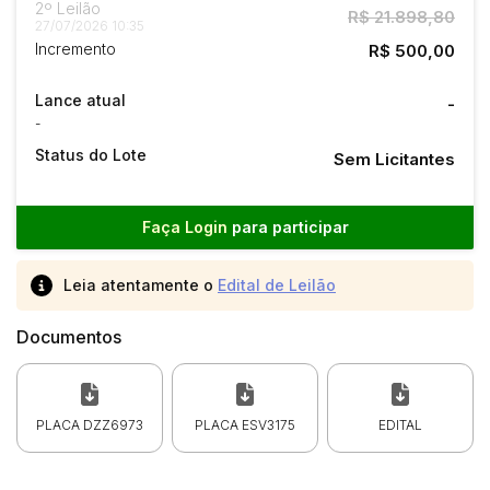
2º Leilão
R$ 21.898,80
27/07/2026 10:35
Incremento
R$ 500,00
Lance atual
-
-
Status do Lote
Sem Licitantes
Faça Login
para participar
Leia atentamente o
Edital de Leilão
Documentos
PLACA DZZ6973
PLACA ESV3175
EDITAL