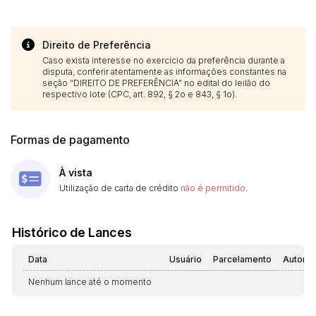
Direito de Preferência
Caso exista interesse no exercício da preferência durante a
disputa, conferir atentamente as informações constantes na
seção “DIREITO DE PREFERÊNCIA” no edital do leilão do
respectivo lote (CPC, art. 892, § 2o e 843, § 1o).
Formas de pagamento
À vista
Utilização de carta de crédito
não é permitido
.
Histórico de Lances
Data
Usuário
Parcelamento
Automá
Nenhum lance até o momento