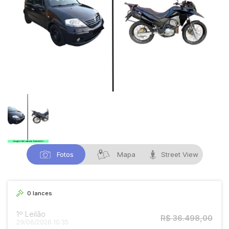
Fotos
Mapa
Street View
0
lances
1º Leilão
R$ 36.498,00
29/06/2026 10:35