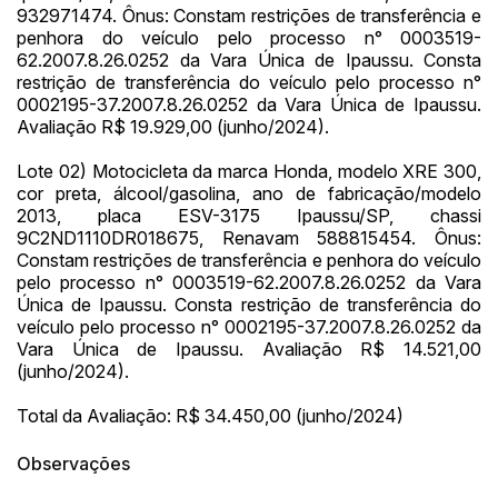
932971474. Ônus: Constam restrições de transferência e
penhora do veículo pelo processo n° 0003519-
Habilite-se para efetuar lances ou
62.2007.8.26.0252 da Vara Única de Ipaussu. Consta
Histórico de Propostas
propostas
restrição de transferência do veículo pelo processo n°
Envie sua Proposta
0002195-37.2007.8.26.0252 da Vara Única de Ipaussu.
(Art. 895, CPC)
Data
Usuário
Valor
Avaliação R$ 19.929,00 (junho/2024).
14/04/2025 18:43:11
TIAGOFELIPE
R$ 1,00
Lote 02) Motocicleta da marca Honda, modelo XRE 300,
Clique aqui para fazer login
cor preta, álcool/gasolina, ano de fabricação/modelo
14/04/2025 18:43:11
TIAGOFELIPE
R$ 1,00
2013, placa ESV-3175 Ipaussu/SP, chassi
14/04/2025 18:43:11
TIAGOFELIPE
R$ 1,00
9C2ND1110DR018675, Renavam 588815454. Ônus:
Constam restrições de transferência e penhora do veículo
pelo processo n° 0003519-62.2007.8.26.0252 da Vara
Única de Ipaussu. Consta restrição de transferência do
veículo pelo processo n° 0002195-37.2007.8.26.0252 da
Vara Única de Ipaussu. Avaliação R$ 14.521,00
(junho/2024).
Total da Avaliação: R$ 34.450,00 (junho/2024)
Observações