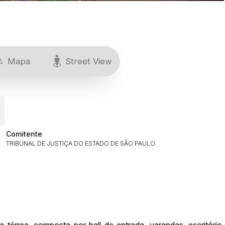
Mapa
Street View
Comitente
TRIBUNAL DE JUSTIÇA DO ESTADO DE SÃO PAULO
ar lances ou propostas
érrea, composta por hall de entrada, varandas, escritório,