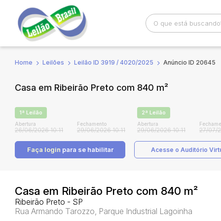
Home
Leilões
Leilão ID 3919 / 4020/2025
Anúncio ID 20645
Busca por palavra-chave
Categoria
Casa em Ribeirão Preto com 840 m²
Bairro
Comitente
1ª Leilão
2ª Leilão
Abertura
Fechamento
Abertura
Fechame
26/06/2026 10:11
29/06/2026 10:11
29/06/2026 10:11
27/07/2
Faça login
para se habilitar
Acesse o Auditório Virt
Casa em Ribeirão Preto com 840 m²
Ribeirão Preto - SP
Rua Armando Tarozzo, Parque Industrial Lagoinha