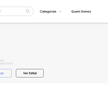
Categorias
Quem Somos
Home
Subcategoria
Esta
Eventos
Fale Conosco
Faixa
Judiciais
Extrajudiciais
R$
nto
026 10:11
ual
Ver Edital