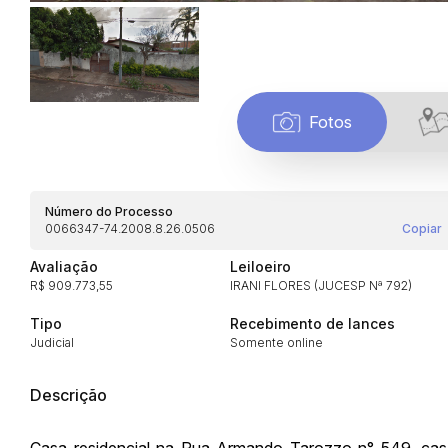
Fotos
Número do Processo
0066347-74.2008.8.26.0506
Copiar
Avaliação
Leiloeiro
R$ 909.773,55
IRANI FLORES (JUCESP Nª 792)
Habilite-se para efetu
Tipo
Recebimento de lances
Judicial
Somente online
Descrição
Casa residencial na Rua Armando Tarozzo n° 549, casa t