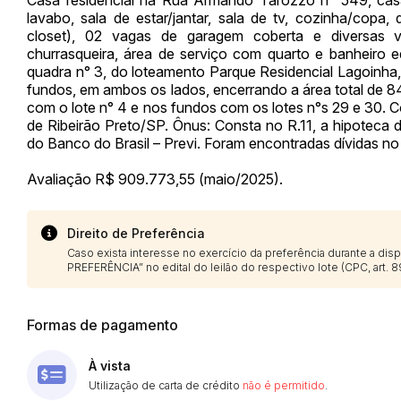
lavabo, sala de estar/jantar, sala de tv, cozinha/copa
closet), 02 vagas de garagem coberta e diversas 
churrasqueira, área de serviço com quarto e banheiro e
Envie sua Proposta
quadra n° 3, do loteamento Parque Residencial Lagoinha
fundos, em ambos os lados, encerrando a área total de 8
com o lote n° 4 e nos fundos com os lotes n°s 29 e 30. C
de Ribeirão Preto/SP. Ônus: Consta no R.11, a hipoteca 
do Banco do Brasil – Previ. Foram encontradas dívidas no s
Avaliação R$ 909.773,55 (maio/2025).
Direito de Preferência
Caso exista interesse no exercício da preferência durante a di
PREFERÊNCIA” no edital do leilão do respectivo lote (CPC, art. 89
Formas de pagamento
À vista
Utilização de carta de crédito
não é permitido
.