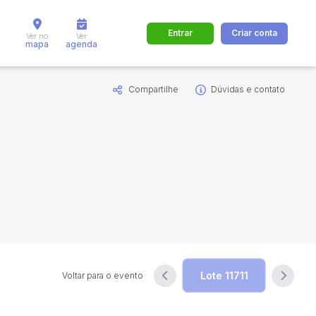
Entrar
Criar conta
Ver no
Ver
mapa
agenda
Compartilhe
Dúvidas e contato
dos
Cidade
 de valor
até
R$
Pesquisar
Voltar para o evento