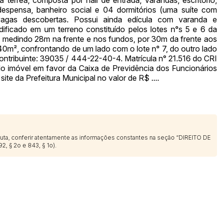
, despensa, banheiro social e 04 dormitórios (uma suíte com
vagas descobertas. Possui ainda edícula com varanda e
Histórico de Propostas
dificado em um terreno constituído pelos lotes n°s 5 e 6 da
(Art. 895,
, medindo 28m na frente e nos fundos, por 30m da frente aos
40m², confrontando de um lado com o lote n° 7, do outro lado
Data
Usuário
ontribuinte: 39035 / 444-22-40-4. Matrícula n° 21.516 do CRI
Clique aqui para fazer login
14/04/2025 18:43:11
TIAGOFELIPE
do imóvel em favor da Caixa de Previdência dos Funcionários
ite da Prefeitura Municipal no valor de R$ ....
14/04/2025 18:43:11
TIAGOFELIPE
14/04/2025 18:43:11
TIAGOFELIPE
sputa, conferir atentamente as informações constantes na seção “DIREITO DE
2, § 2o e 843, § 1o).