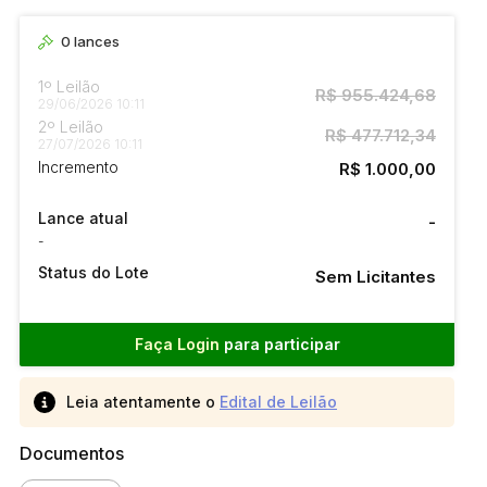
0
lances
1º Leilão
R$ 955.424,68
29/06/2026 10:11
2º Leilão
R$ 477.712,34
27/07/2026 10:11
Incremento
R$ 1.000,00
Lance atual
-
-
Status do Lote
Sem Licitantes
Faça Login
para participar
Leia atentamente o
Edital de Leilão
Documentos