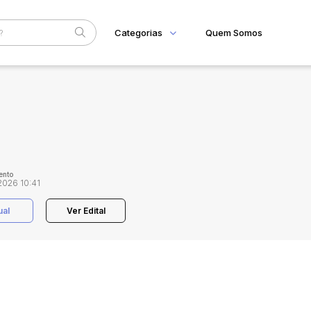
Categorias
Quem Somos
Home
Subcategoria
Esta
Eventos
Fale Conosco
Faixa
Judiciais
Extrajudiciais
R$
ento
2026 10:41
ual
Ver Edital