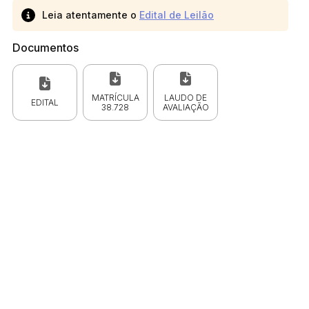
Leia atentamente o
Edital de Leilão
Documentos
MATRÍCULA
LAUDO DE
EDITAL
38.728
AVALIAÇÃO
 CPC)
Consulte a Lei aqui
Valor
R$ 1,00
R$ 1,00