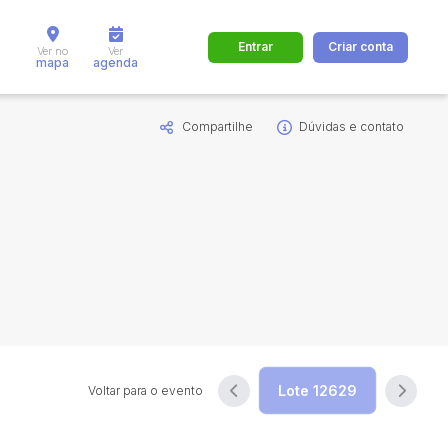
Entrar
Criar conta
Ver no
Ver
mapa
agenda
Compartilhe
Dúvidas e contato
dos
Cidade
 de valor
até
R$
Pesquisar
Voltar para o evento