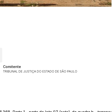
ar lances ou propostas
Comitente
TRIBUNAL DE JUSTIÇA DO ESTADO DE SÃO PAULO
Histórico de Propostas
(Art. 895,
Data
Usuário
Clique aqui para fazer login
14/04/2025 18:43:11
TIAGOFELIPE
14/04/2025 18:43:11
TIAGOFELIPE
368. Parte 1 - parte do lote 07 (sete), da quadra h - terreno: