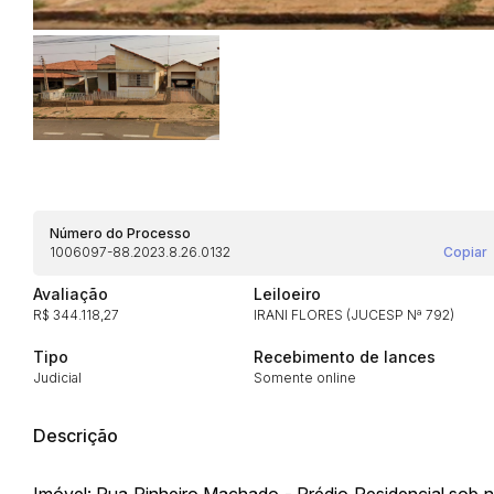
Habilite-se para efetu
Número do Processo
1006097-88.2023.8.26.0132
Copiar
Avaliação
Leiloeiro
R$ 344.118,27
IRANI FLORES (JUCESP Nª 792)
Tipo
Recebimento de lances
Envie sua Proposta
Judicial
Somente online
Descrição
Imóvel: Rua Pinheiro Machado - Prédio Residencial sob n° 