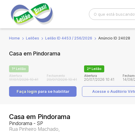
Home
Leilões
Leilão ID 4453 / 256/2026
Anúncio ID 24028
Busca por palavra-chave
Categoria
Casa em Pindorama
Bairro
Comitente
1ª Leilão
2ª Leilão
Abertura
Fechamento
Abertura
Fecham
17/07/2026 10:41
20/07/2026 10:41
20/07/2026 10:41
14/08/
Faça login
para se habilitar
Acesse o Auditório Virt
Casa em Pindorama
Pindorama - SP
Rua Pinheiro Machado,