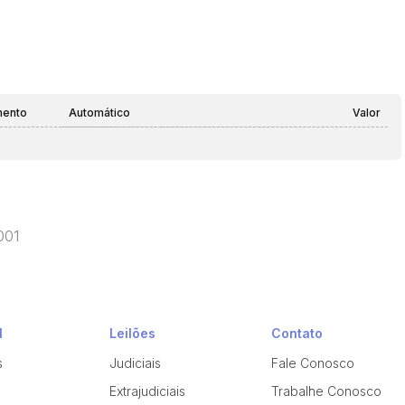
mento
Automático
Valor
001
l
Leilões
Contato
s
Judiciais
Fale Conosco
Extrajudiciais
Trabalhe Conosco