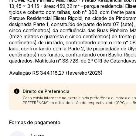
13,45 x 34,15 - área: 459,32 m² - parque residencial Elise
tijolos e coberto com telhas, sob n° 368, com frente pa
Parque Residencial Eliseu Rigoldi, na cidade de Pindora
designada Parte 1, constituído de parte do lote 07 (sete),
cinco centímetros) da confluência das Ruas Pinheiro Mac
(treze metros e quarenta e cinco centímetros) de frente pa
centímetros) de um lado, confrontando com o lote n° 08; 
lado, confrontando com a Parte 2, de propriedade de Ulys
centímetros) nos fundos, confrontando com Basílio Rigold
quadrados. Matrícula n° 38.728. do 2º CRI de Catanduva
Avaliação R$ 344.118,27 (fevereiro/2026)
Direito de Preferência
Caso exista interesse no exercício da preferência durante a di
PREFERÊNCIA” no edital do leilão do respectivo lote (CPC, art. 89
Formas de pagamento