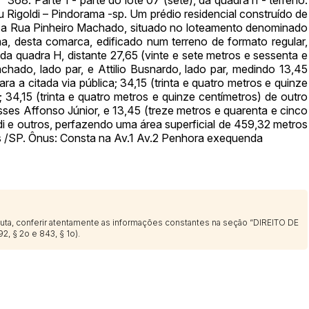
14/04/2025 18:43:11
TIAGOFELIPE
u Rigoldi – Pindorama -sp. Um prédio residencial construído de
ra a Rua Pinheiro Machado, situado no loteamento denominado
ma, desta comarca, edificado num terreno de formato regular,
 da quadra H, distante 27,65 (vinte e sete metros e sessenta e
hado, lado par, e Attilio Busnardo, lado par, medindo 13,45
ra a citada via pública; 34,15 (trinta e quatro metros e quinze
34,15 (trinta e quatro metros e quinze centímetros) de outro
ses Affonso Júnior, e 13,45 (treze metros e quarenta e cinco
i e outros, perfazendo uma área superficial de 459,32 metros
s /SP. Ônus: Consta na Av.1 Av.2 Penhora exequenda
sputa, conferir atentamente as informações constantes na seção “DIREITO DE
2, § 2o e 843, § 1o).