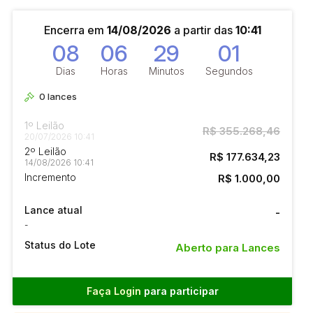
Encerra em
14/08/2026
a partir das
10:41
08
06
29
00
Dias
Horas
Minutos
Segundos
0
lances
1º Leilão
R$ 355.268,46
20/07/2026 10:41
2º Leilão
R$ 177.634,23
14/08/2026 10:41
Incremento
R$ 1.000,00
Lance atual
-
-
Status do Lote
Aberto para Lances
Faça Login
para participar