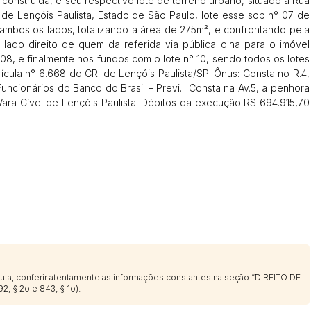
onstruída, e seu respectivo lote de terreno urbano, situado à Rua
14/04/2025 18:43:11
TIAGOFELIPE
e Lençóis Paulista, Estado de São Paulo, lote esse sob n° 07 de
ambos os lados, totalizando a área de 275m², e confrontando pela
14/04/2025 18:43:11
TIAGOFELIPE
lado direito de quem da referida via pública olha para o imóvel
08, e finalmente nos fundos com o lote n° 10, sendo todos os lotes
rícula n° 6.668 do CRI de Lençóis Paulista/SP. Ônus: Consta no R.4,
uncionários do Banco do Brasil – Previ. Consta na Av.5, a penhora
ara Cível de Lençóis Paulista. Débitos da execução R$ 694.915,70
sputa, conferir atentamente as informações constantes na seção “DIREITO DE
2, § 2o e 843, § 1o).