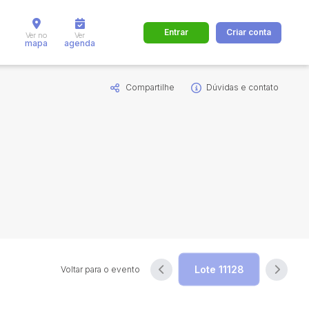
Entrar
Criar conta
Ver no
Ver
mapa
agenda
Compartilhe
Dúvidas e contato
dos
Cidade
 de valor
até
R$
Pesquisar
Voltar para o evento