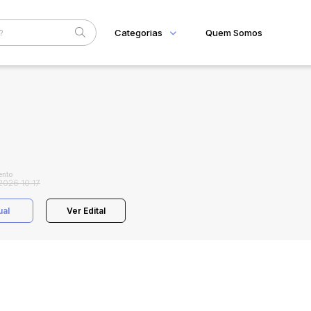
Categorias
Quem Somos
Home
Subcategoria
Esta
Eventos
Fale Conosco
Faixa
Judiciais
Extrajudiciais
R$
nto
2026 10:17
ual
Ver Edital