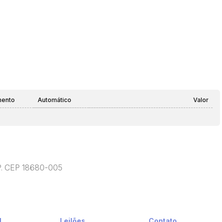
mento
Automático
Valor
SP. CEP 18680-005
l
Leilões
Contato