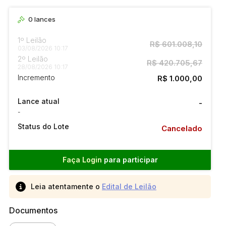
0
lances
1º Leilão
R$ 601.008,10
03/08/2026 10:17
2º Leilão
R$ 420.705,67
28/08/2026 10:17
Incremento
R$ 1.000,00
Lance atual
-
-
Status do Lote
Cancelado
Faça Login
para participar
Leia atentamente o
Edital de Leilão
Documentos