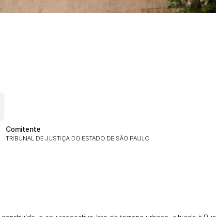
ar lances ou propostas
Comitente
TRIBUNAL DE JUSTIÇA DO ESTADO DE SÃO PAULO
Histórico de Propostas
(Art. 895,
Data
Usuário
Clique aqui para fazer login
14/04/2025 18:43:11
TIAGOFELIPE