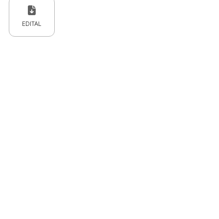
EDITAL
 CPC)
Consulte a Lei aqui
Valor
R$ 1,00