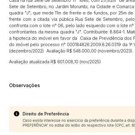
Casa na rua Sete de Setembro n° 1646, com 217,62m² de área c
Sete de Setembro, no Jardim Morumbi, na Cidade e Comarca d
quadra "J", que mede 11m de frente e de fundos, por 25m de 
frente com a citada via pública Rua Sete de Setembro, pelo 
confronta com o lote n° 06, pelo lado esquerdo com o lote n° 
confrontantes da mesma quadra "J". Contribuinte: 8.864-1. Mat
a hipoteca do imóvel em favor da Caixa de Previdência dos F
do imóvel pelo processo n° 000184826.2009.8.26.0319 da 1ª V
(dezembro/2022) Avaliação R$ 548.000,00 (novembro/2023).
Avaliação atualizada R$ 601.008,10 (nov/2025)
Observações
Direito de Preferência
Caso exista interesse no exercício da preferência durante a di
PREFERÊNCIA” no edital do leilão do respectivo lote (CPC, art. 89