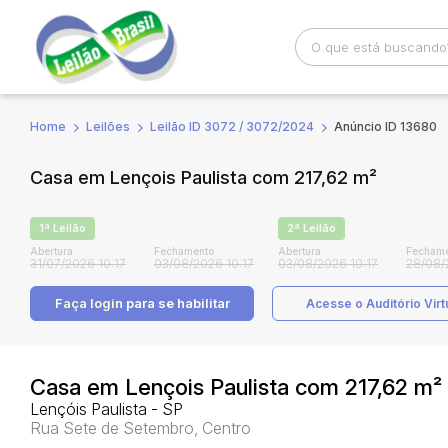
Home
Leilões
Leilão ID 3072 / 3072/2024
Anúncio ID 13680
Busca por palavra-chave
Categoria
Casa em Lençois Paulista com 217,62 m²
Bairro
Comitente
1ª Leilão
2ª Leilão
Abertura
Fechamento
Abertura
Fechame
31/07/2026 10:17
03/08/2026 10:17
03/08/2026 10:17
28/08/
Faça login
para se habilitar
Acesse o Auditório Virt
Casa em Lençois Paulista com 217,62 m²
Lençóis Paulista - SP
Rua Sete de Setembro, Centro