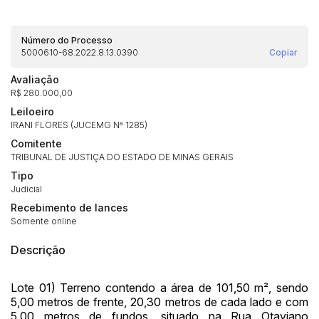
Número do Processo
5000610-68.2022.8.13.0390
Copiar
Avaliação
R$ 280.000,00
Leiloeiro
IRANI FLORES (JUCEMG Nª 1285)
Comitente
TRIBUNAL DE JUSTIÇA DO ESTADO DE MINAS GERAIS
Tipo
Judicial
Recebimento de lances
Habilite-se para efetuar lances ou
Somente online
Histórico de Propostas
propostas
Envie sua Proposta
Descrição
(Art. 895, CPC)
Data
Usuário
Valor
14/04/2025 18:43:11
TIAGOFELIPE
R$ 1,00
Lote 01) Terreno contendo a área de 101,50 m², sendo
Clique aqui para fazer login
14/04/2025 18:43:11
TIAGOFELIPE
R$ 1,00
5,00 metros de frente, 20,30 metros de cada lado e com
5,00 metros de fundos, situado na Rua Otaviano