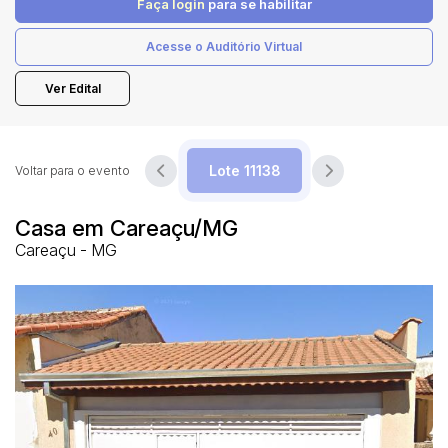
Faça login
para se habilitar
Acesse o Auditório Virtual
Pesquisar
Ver Edital
Voltar para o evento
Casa em Careaçu/MG
Careaçu - MG