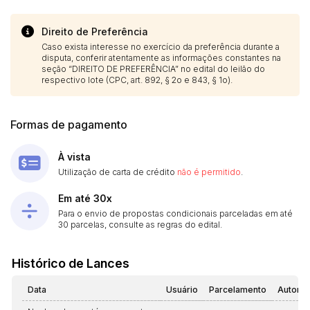
Direito de Preferência
Caso exista interesse no exercício da preferência durante a
disputa, conferir atentamente as informações constantes na
seção “DIREITO DE PREFERÊNCIA” no edital do leilão do
respectivo lote (CPC, art. 892, § 2o e 843, § 1o).
Formas de pagamento
À vista
Utilização de carta de crédito
não é permitido
.
Em até 30x
Para o envio de propostas condicionais parceladas em até
30 parcelas, consulte as regras do edital.
Histórico de Lances
Data
Usuário
Parcelamento
Automá