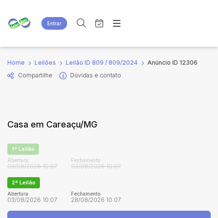
Entrar
Criar conta
Entrar
Site
Busca por palavra-chave
Home
Leilões
Leilão ID 809 / 809/2024
Anúncio ID 12306
Agenda
Home
Compartilhe
Dúvidas e contato
Quem Somos
Quem Somos
Categoria
Subcategoria
Eventos
Contato
Fale Conosco
Busca por categoria
Casa em Careaçu/MG
Estados
Cidade
1ª Leilão
Bairro
Comitente
Abertura
Fechamento
03/08/2026 10:07
03/08/2026 10:07
2ª Leilão
Judiciais
Extrajudiciais
Abertura
Fechamento
03/08/2026 10:07
28/08/2026 10:07
Faixa de valor
R$
R$
até