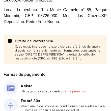
14.000,00 (dezembro/2013).
Local da penhora: Rua Monte Carmelo n° 85, Parque
Morumbi, CEP 08726-030, Mogi das Cruzes/SP.
Depositário: Pedro Felix Bueno.
Direito de Preferência
Caso exista interesse no exercício da preferência durante a
disputa, conferir atentamente as informações constantes na
seção “DIREITO DE PREFERÊNCIA” no edital do leilão do
respectivo lote (CPC, art. 892, § 2o e 843, § 1o).
Formas de pagamento
À vista
Utilização de carta de crédito
não é permitido
.
Em até 30x
Para o envio de propostas condicionais parceladas em até
30 parcelas, consulte as regras do edital.