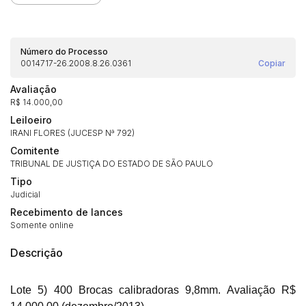
Número do Processo
0014717-26.2008.8.26.0361
Copiar
Avaliação
R$ 14.000,00
Leiloeiro
Habilite-se para efetuar lances ou
IRANI FLORES (JUCESP Nª 792)
Histórico de Propostas
propostas
Comitente
Envie sua Proposta
TRIBUNAL DE JUSTIÇA DO ESTADO DE SÃO PAULO
(Art. 895, CPC)
Data
Usuário
Valor
Tipo
Judicial
14/04/2025 18:43:11
TIAGOFELIPE
R$ 1,00
Clique aqui para fazer login
Recebimento de lances
14/04/2025 18:43:11
TIAGOFELIPE
R$ 1,00
Somente online
14/04/2025 18:43:11
TIAGOFELIPE
R$ 1,00
Descrição
Lote 5) 400 Brocas calibradoras 9,8mm. Avaliação R$