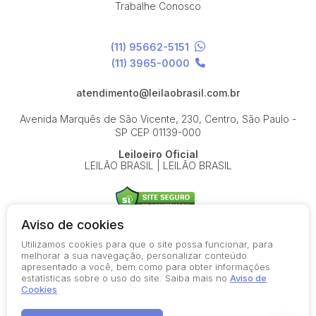
Trabalhe Conosco
(11) 95662-5151
(11) 3965-0000
atendimento@leilaobrasil.com.br
Avenida Marquês de São Vicente, 230, Centro, São Paulo -
SP
CEP 01139-000
Leiloeiro Oficial
LEILÃO BRASIL | LEILÃO BRASIL
Aviso de cookies
Utilizamos cookies para que o site possa funcionar, para
© 2026-present - Todos os direitos reservados
melhorar a sua navegação, personalizar conteúdo
apresentado a você, bem como para obter informações
Política de Privacidade
estatísticas sobre o uso do site. Saiba mais no
Aviso de
Aviso de Cookies
Cookies
Termos de Uso