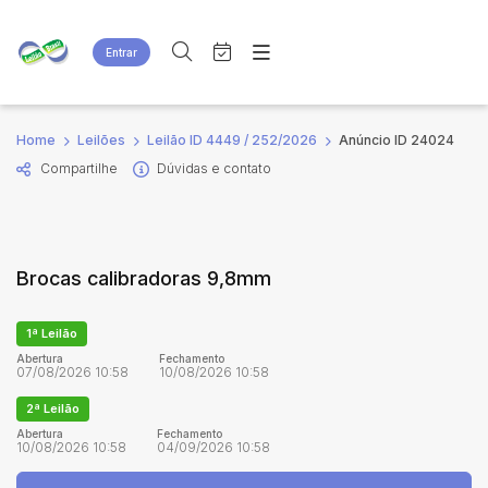
Entrar
Criar conta
Entrar
Site
Busca por palavra-chave
Home
Leilões
Leilão ID 4449 / 252/2026
Anúncio ID 24024
Agenda
Home
Compartilhe
Dúvidas e contato
Quem Somos
Quem Somos
Categoria
Subcategoria
Eventos
Contato
Fale Conosco
Busca por categoria
Brocas calibradoras 9,8mm
Estados
Cidade
1ª Leilão
Bairro
Comitente
Abertura
Fechamento
07/08/2026 10:58
10/08/2026 10:58
2ª Leilão
Judiciais
Extrajudiciais
Abertura
Fechamento
10/08/2026 10:58
04/09/2026 10:58
Faixa de valor
R$
R$
até