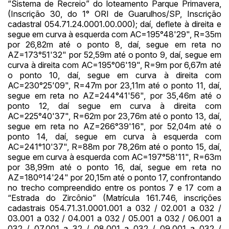
“Sistema de Recreio” do loteamento Parque Primavera,
(Inscrição 30, do 1° ORI de Guarulhos/SP, Inscrição
cadastral 054.71.24.0001.00.000); daí, deflete à direita e
segue em curva à esquerda com AC=195°48'29", R=35m
por 26,82m até o ponto 8, daí, segue em reta no
AZ=173°51'32" por 52,59m até o ponto 9, daí, segue em
curva à direita com AC=195°06'19", R=9m por 6,67m até
o ponto 10, daí, segue em curva à direita com
AC=230°25'09", R=47m por 23,11m até o ponto 11, daí,
segue em reta no AZ=244°41'56", por 35,46m até o
ponto 12, daí segue em curva à direita com
AC=225°40'37", R=62m por 23,76m até o ponto 13, daí,
segue em reta no AZ=266°39'16", por 52,04m até o
ponto 14, daí, segue em curva à esquerda com
AC=241°10'37", R=88m por 78,26m até o ponto 15, daí,
segue em curva à esquerda com AC=197°58'11", R=63m
por 38,99m até o ponto 16, daí, segue em reta no
AZ=180º14'24" por 20,15m até o ponto 17, confrontando
no trecho compreendido entre os pontos 7 e 17 com a
“Estrada do Zircônio” (Matrícula 161.746, inscrições
cadastrais 054.71.31.0001.001 a 032 / 02.001 a 032 /
03.001 a 032 / 04.001 a 032 / 05.001 a 032 / 06.001 a
032 / 07.001 a 32 / 08.001 a 032 / 09.001 a 032 /