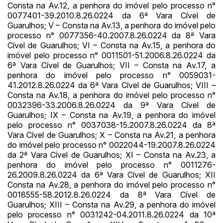
Consta na Av.12, a penhora do imóvel pelo processo n°
0077401-39.2010.8.26.0224 da 6ª Vara Cível de
Guarulhos; V – Consta na Av.13, a penhora do imóvel pelo
Habilite-se para efetuar lances ou
Histórico de Propostas
propostas
processo n° 0077356-40.2007.8.26.0224 da 8ª Vara
Envie sua Proposta
Cível de Guarulhos; VI – Consta na Av.15, a penhora do
(Art. 895, CPC)
imóvel pelo processo n° 0011501-51.2006.8.26.0224 da
Data
Usuário
Valor
6ª Vara Cível de Guarulhos; VII – Consta na Av.17, a
14/04/2025 18:43:11
TIAGOFELIPE
R$ 1,00
penhora do imóvel pelo processo n° 0059031-
Clique aqui para fazer login
41.2012.8.26.0224 da 6ª Vara Cível de Guarulhos; VIII –
14/04/2025 18:43:11
TIAGOFELIPE
R$ 1,00
Consta na Av.18, a penhora do imóvel pelo processo n°
14/04/2025 18:43:11
TIAGOFELIPE
R$ 1,00
0032396-33.2006.8.26.0224 da 9ª Vara Cível de
Guarulhos; IX – Consta na Av.19, a penhora do imóvel
pelo processo n° 0037038-15.2007.8.26.0224 da 8ª
Vara Cível de Guarulhos; X – Consta na Av.21, a penhora
do imóvel pelo processo n° 0022044-19.2007.8.26.0224
da 2ª Vara Cível de Guarulhos; XI – Consta na Av.23, a
penhora do imóvel pelo processo n° 0011276-
26.2009.8.26.0224 da 6ª Vara Cível de Guarulhos; XII
Consta na Av.28, a penhora do imóvel pelo processo n°
0018555-58.2012.8.26.0224 da 8ª Vara Cível de
Guarulhos; XIII – Consta na Av.29, a penhora do imóvel
pelo processo n° 0031242-04.2011.8.26.0224 da 10ª