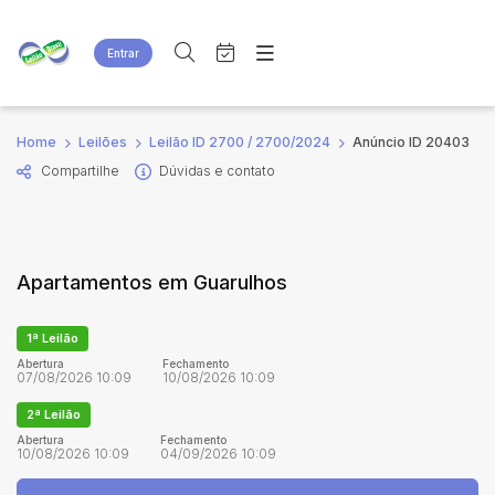
Entrar
Criar conta
Entrar
Site
Busca por palavra-chave
Home
Leilões
Leilão ID 2700 / 2700/2024
Anúncio ID 20403
Agenda
Home
Compartilhe
Dúvidas e contato
Quem Somos
Quem Somos
Categoria
Subcategoria
Eventos
Contato
Fale Conosco
Busca por categoria
Apartamentos em Guarulhos
Estados
Cidade
1ª Leilão
Bairro
Comitente
Abertura
Fechamento
07/08/2026 10:09
10/08/2026 10:09
2ª Leilão
Judiciais
Extrajudiciais
Abertura
Fechamento
10/08/2026 10:09
04/09/2026 10:09
Faixa de valor
R$
R$
até