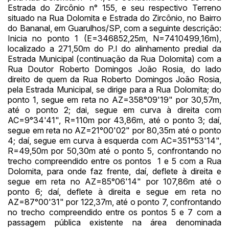
Estrada do Zircônio n° 155, e seu respectivo Terreno
situado na Rua Dolomita e Estrada do Zircônio, no Bairro
do Bananal, em Guarulhos/SP, com a seguinte descrição:
Inicia no ponto 1 (E=346852,25m, N=7410499,16m),
localizado a 271,50m do P.I do alinhamento predial da
Estrada Municipal (continuação da Rua Dolomita) com a
Rua Doutor Roberto Domingos João Rosia, do lado
direito de quem da Rua Roberto Domingos João Rosia,
pela Estrada Municipal, se dirige para a Rua Dolomita; do
ponto 1, segue em reta no AZ=358°09'19" por 30,57m,
até o ponto 2; dai, segue em curva à direita com
AC=9°34'41", R=110m por 43,86m, até o ponto 3; daí,
segue em reta no AZ=21°00'02" por 80,35m até o ponto
4; daí, segue em curva à esquerda com AC=351°53'14",
R=49,50m por 50,30m até o ponto 5, confrontando no
trecho compreendido entre os pontos 1 e 5 com a Rua
Dolomita, para onde faz frente, daí, deflete à direita e
segue em reta no AZ=85°06'14" por 107,86m até o
ponto 6; daí, deflete à direita e segue em reta no
AZ=87°00'31" por 122,37m, até o ponto 7, confrontando
no trecho compreendido entre os pontos 5 e 7 com a
passagem pública existente na área denominada