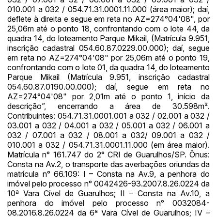
010.001 a 032 / 054.71.31.0001.11.000 (área maior); daí,
deflete à direita e segue em reta no AZ=274°04'08", por
25,06m até o ponto 18, confrontando com o lote 44, da
quadra 14, do loteamento Parque Mikail, (Matrícula 9.951,
inscrição cadastral 054.60.87.0229.00.000); daí, segue
em reta no AZ=274°04'08" por 25,06m até o ponto 19,
confrontando com o lote 01, da quadra 14, do loteamento
Parque Mikail (Matrícula 9.951, inscrição cadastral
054.60.87.0190.00.000); daí, segue em reta no
AZ=274°04'08" por 2,01m até o ponto 1, início da
descrição”, encerrando a área de 30.598m².
Contribuintes: 054.71.31.0001.001 a 032 / 02.001 a 032 /
03.001 a 032 / 04.001 a 032 / 05.001 a 032 / 06.001 a
032 / 07.001 a 032 / 08.001 a 032/ 09.001 a 032 /
010.001 a 032 / 054.71.31.0001.11.000 (em área maior).
Matrícula n° 161.747 do 2° CRI de Guarulhos/SP. Ônus:
Consta na Av.2, o transporte das averbações oriundas da
matrícula n° 66.109: I – Consta na Av.9, a penhora do
imóvel pelo processo n° 0042426-93.2007.8.26.0224 da
10ª Vara Cível de Guarulhos; II – Consta na Av.10, a
penhora do imóvel pelo processo n° 0032084-
08.2016.8.26.0224 da 6ª Vara Cível de Guarulhos; IV –