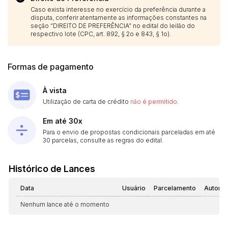
Caso exista interesse no exercício da preferência durante a
disputa, conferir atentamente as informações constantes na
seção “DIREITO DE PREFERÊNCIA” no edital do leilão do
respectivo lote (CPC, art. 892, § 2o e 843, § 1o).
Formas de pagamento
À vista
Utilização de carta de crédito
não é permitido
.
Em até 30x
Para o envio de propostas condicionais parceladas em até
30 parcelas, consulte as regras do edital.
Histórico de Lances
Data
Usuário
Parcelamento
Automá
Nenhum lance até o momento