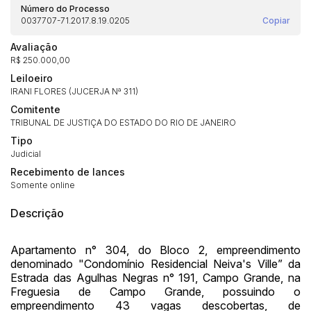
Número do Processo
0037707-71.2017.8.19.0205
Copiar
Avaliação
R$ 250.000,00
Leiloeiro
IRANI FLORES (JUCERJA Nª 311)
Comitente
TRIBUNAL DE JUSTIÇA DO ESTADO DO RIO DE JANEIRO
Tipo
Judicial
Recebimento de lances
Somente online
Habilite-se para efetuar lances ou
Histórico de Propostas
propostas
Descrição
Envie sua Proposta
(Art. 895, CPC)
Data
Usuário
Valor
Apartamento n° 304, do Bloco 2, empreendimento
14/04/2025 18:43:11
TIAGOFELIPE
R$ 1,00
denominado "Condomínio Residencial Neiva's Ville” da
Clique aqui para fazer login
Estrada das Agulhas Negras n° 191, Campo Grande, na
14/04/2025 18:43:11
TIAGOFELIPE
R$ 1,00
Freguesia de Campo Grande, possuindo o
14/04/2025 18:43:11
TIAGOFELIPE
R$ 1,00
empreendimento 43 vagas descobertas, de