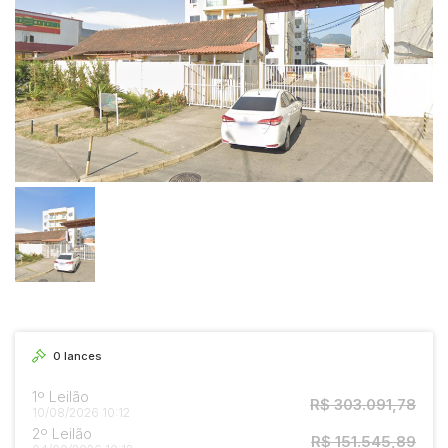
0
lances
1º Leilão
R$ 303.091,78
10/08/2026 10:12
2º Leilão
R$ 151.545,89