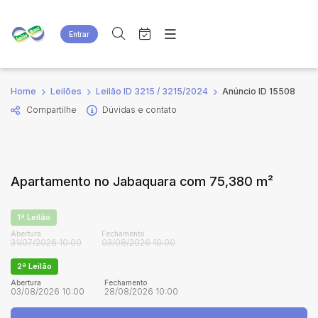
Entrar
Criar conta
Entrar
Site
Busca por palavra-chave
Home
Leilões
Leilão ID 3215 / 3215/2024
Anúncio ID 15508
Agenda
Home
Compartilhe
Dúvidas e contato
Quem Somos
Quem Somos
Categoria
Subcategoria
Eventos
Contato
Fale Conosco
Busca por categoria
Apartamento no Jabaquara com 75,380 m²
Estados
Cidade
1ª Leilão
Bairro
Comitente
Abertura
Fechamento
31/07/2026 10:00
03/08/2026 10:00
2ª Leilão
Judiciais
Extrajudiciais
Abertura
Fechamento
03/08/2026 10:00
28/08/2026 10:00
Faixa de valor
R$
R$
até