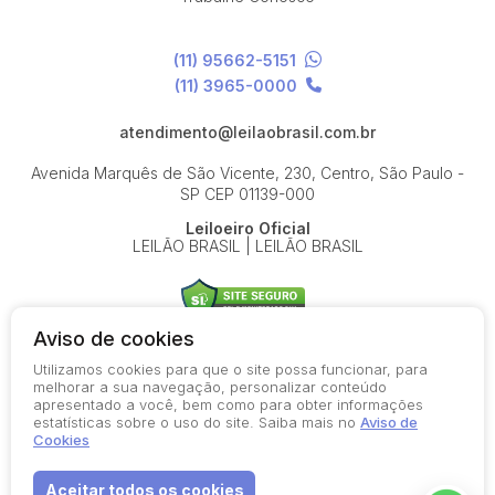
(11) 95662-5151
(11) 3965-0000
atendimento@leilaobrasil.com.br
Avenida Marquês de São Vicente, 230, Centro, São Paulo -
SP
CEP 01139-000
Leiloeiro Oficial
LEILÃO BRASIL | LEILÃO BRASIL
Aviso de cookies
Utilizamos cookies para que o site possa funcionar, para
© 2026-present - Todos os direitos reservados
melhorar a sua navegação, personalizar conteúdo
apresentado a você, bem como para obter informações
Política de Privacidade
estatísticas sobre o uso do site. Saiba mais no
Aviso de
Aviso de Cookies
Cookies
Termos de Uso
Aceitar todos os cookies