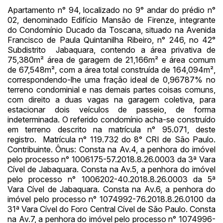
Apartamento n° 94, localizado no 9° andar do prédio n°
02, denominado Edifício Mansão de Firenze, integrante
do Condomínio Ducado da Toscana, situado na Avenida
Francisco de Paula Quintanilha Ribeiro, n° 246, no 42°
Subdistrito Jabaquara, contendo a área privativa de
75,380m² área de garagem de 21,166m² e área comum
de 67,548m², com a área total construída de 164,094m²,
correspondendo-lhe uma fração ideal de 0,96787% no
terreno condominial e nas demais partes coisas comuns,
Habilite-se para efetuar lances ou
com direito a duas vagas na garagem coletiva, para
Histórico de Propostas
propostas
Envie sua Proposta
estacionar dois veículos de passeio, de forma
indeterminada. O referido condomínio acha-se construído
(Art. 895, CPC)
Data
Usuário
Valor
em terreno descrito na matrícula n° 95.071, deste
registro. Matrícula n° 119.732 do 8° CRI de São Paulo.
14/04/2025 18:43:11
TIAGOFELIPE
R$ 1,00
Contribuinte. Ônus: Consta na Av.4, a penhora do imóvel
Clique aqui para fazer login
14/04/2025 18:43:11
TIAGOFELIPE
R$ 1,00
pelo processo n° 1006175-57.2018.8.26.0003 da 3ª Vara
Cível de Jabaquara. Consta na Av.5, a penhora do imóvel
14/04/2025 18:43:11
TIAGOFELIPE
R$ 1,00
pelo processo n° 1006202-40.2018.8.26.0003 da 5ª
Vara Cível de Jabaquara. Consta na Av.6, a penhora do
imóvel pelo processo n° 1074992-76.2018.8.26.0100 da
31ª Vara Cível do Foro Central Cível de São Paulo. Consta
na Av.7, a penhora do imóvel pelo processo n° 1074996-