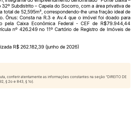
14/04/2025 18:43:11
TIAGOFELIPE
o 32º Subdistrito – Capela do Socorro, com a área privativa de
 total de 52,595m², correspondendo-lhe uma fração ideal de
. Ônus: Consta na R.3 e Av.4 que o imóvel foi doado para
ado pela Caixa Econômica Federal - CEF de R$79.944,44
rícula nº 426.249 no 11º Cartório de Registro de Imóveis de
lizada R$ 262.182,39 (junho de 2026)
sputa, conferir atentamente as informações constantes na seção “DIREITO DE
2, § 2o e 843, § 1o).