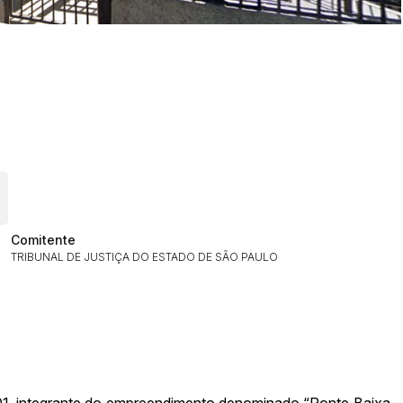
ar lances ou propostas
Comitente
TRIBUNAL DE JUSTIÇA DO ESTADO DE SÃO PAULO
Histórico de Propostas
(Art. 895,
Data
Usuário
Clique aqui para fazer login
14/04/2025 18:43:11
TIAGOFELIPE
14/04/2025 18:43:11
TIAGOFELIPE
 01, integrante do empreendimento denominado “Ponte Baixa –