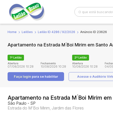
Home
Leilões
Leilão ID 4286 / 92/2026
Anúncio ID 23626
Busca por palavra-chave
Categoria
Apartamento na Estrada M ́Boi Mirim em Santo 
Bairro
Comitente
1ª Leilão
2ª Leilão
Abertura
Fechamento
Abertura
Fecha
07/08/2026 10:28
10/08/2026 10:28
10/08/2026 10:28
04/09
Faça login
para se habilitar
Acesse o Auditório Virt
Apartamento na Estrada M ́Boi Mirim e
São Paulo - SP
Estrada do M'Boi Mirim, Jardim das Flores