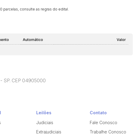
 parcelas, consulte as regras do edital.
mento
Automático
Valor
lo - SP. CEP 04905000
l
Leilões
Contato
s
Judiciais
Fale Conosco
Extrajudiciais
Trabalhe Conosco