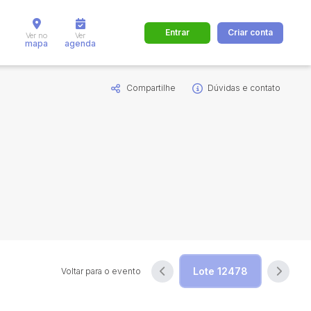
Entrar
Criar conta
Ver no
Ver
mapa
agenda
Compartilhe
Dúvidas e contato
dos
Cidade
 de valor
até
R$
Pesquisar
Voltar para o evento