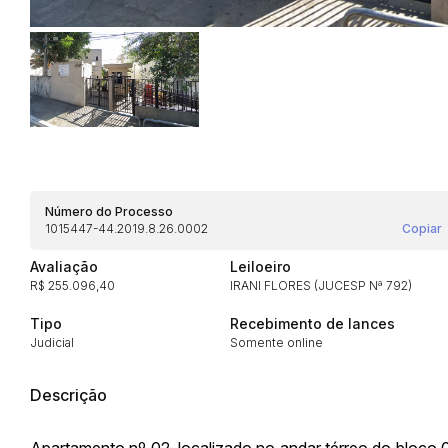
Habilite-se para efetu
Número do Processo
1015447-44.2019.8.26.0002
Copiar
Avaliação
Leiloeiro
R$ 255.096,40
IRANI FLORES (JUCESP Nª 792)
Tipo
Recebimento de lances
Judicial
Somente online
Envie sua Proposta
Descrição
Apartamento nº 02, localizado no andar térreo do bloco