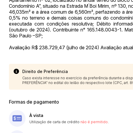
Condomínio A”, situado na Estrada M ́Boi Mirim, nº 130, n
46,035m² e a área comum de 6,560m², perfazendo a área
0,5% no terreno e demais coisas comuns do condomínio
executada com condições resolutiva; Débito inform
(outubro de 2024). Contribuinte n° 165.148.0043-1. Mat
São Paulo –SP;
Avaliação R$ 238.729,47 (julho de 2024) Avaliação atua
Direito de Preferência
Caso exista interesse no exercício da preferência durante a di
PREFERÊNCIA” no edital do leilão do respectivo lote (CPC, art. 89
Formas de pagamento
À vista
Utilização de carta de crédito
não é permitido
.