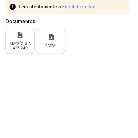
Leia atentamente o
Edital de Leilão
Documentos
MATRÍCULA
EDITAL
426.249
 CPC)
Consulte a Lei aqui
Valor
R$ 1,00
R$ 1,00