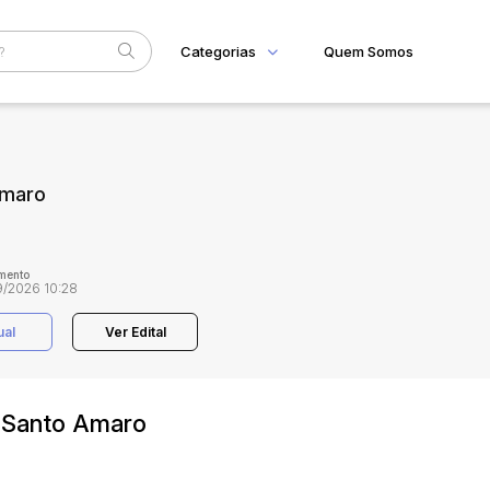
Categorias
Quem Somos
Home
Subcategoria
Esta
Eventos
Amaro
Fale Conosco
Faixa
Judiciais
Extrajudiciais
R$
mento
/2026 10:28
ual
Ver Edital
m Santo Amaro