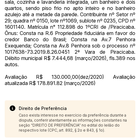
Habilite-se para efetuar lances ou
sala, cozinha e lavanderia integrada, um banheiro e dois
Histórico de Propostas
propostas
quartos, sendo piso frio no apto inteiro e no banheiro
Envie sua Proposta
azulejo até a metade da parede. Contribuinte nº Setor nº
(Art. 895, CPC)
Data
Usuário
Valor
29; quadra nº 0150, lote nº1069, sublote nº 0235, CPD nº
1601140. Matrícula n° 112.898 do 1ºCRI de /Piracicaba.
14/04/2025 18:43:11
TIAGOFELIPE
R$ 1,00
Ônus: Consta na R.6 Propriedade fiduciária em favor do
Clique aqui para fazer login
credor Banco do Brasil; Consta na Av.7 Penhora
14/04/2025 18:43:11
TIAGOFELIPE
R$ 1,00
Exequenda; Consta na Av.8 Penhora sob o processo nº
14/04/2025 18:43:11
TIAGOFELIPE
R$ 1,00
1017638-73.2019.8.26.0451 2ª Vara de Piracicaba.
Débito municipal R$ 7.444,68 (março/2026), fls.389 nos
autos.
Avaliação R$ 130.000,00(dez/2020) Avaliação
atualizada R$ 178.891.82 (março/2026)
Direito de Preferência
Caso exista interesse no exercício da preferência durante a
disputa, conferir atentamente as informações constantes na
seção “DIREITO DE PREFERÊNCIA” no edital do leilão do
respectivo lote (CPC, art. 892, § 2o e 843, § 1o).