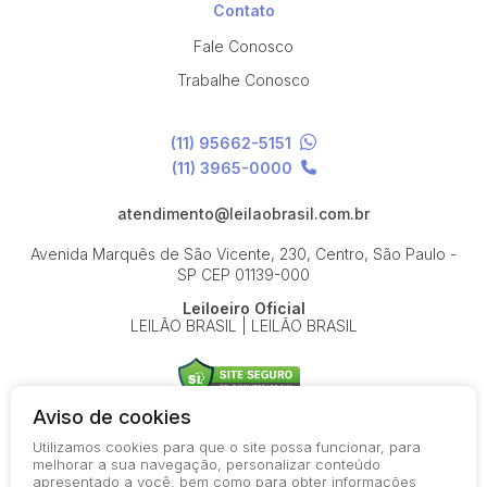
Contato
Fale Conosco
Trabalhe Conosco
(11) 95662-5151
(11) 3965-0000
atendimento@leilaobrasil.com.br
Avenida Marquês de São Vicente, 230, Centro, São Paulo -
SP
CEP 01139-000
Leiloeiro Oficial
LEILÃO BRASIL | LEILÃO BRASIL
Aviso de cookies
Utilizamos cookies para que o site possa funcionar, para
© 2026-present - Todos os direitos reservados
melhorar a sua navegação, personalizar conteúdo
apresentado a você, bem como para obter informações
Política de Privacidade