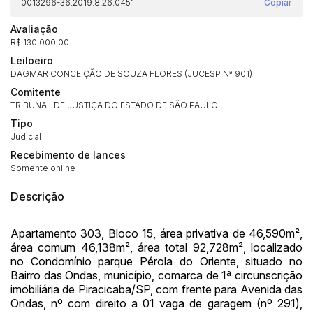
0013296-36.2019.8.26.0451
Copiar
Avaliação
R$ 130.000,00
Leiloeiro
DAGMAR CONCEIÇÃO DE SOUZA FLORES (JUCESP Nª 901)
Comitente
TRIBUNAL DE JUSTIÇA DO ESTADO DE SÃO PAULO
Tipo
Judicial
Recebimento de lances
Somente online
Descrição
Apartamento 303, Bloco 15, área privativa de 46,590m²,
área comum 46,138m², área total 92,728m², localizado
no Condomínio parque Pérola do Oriente, situado no
Bairro das Ondas, município, comarca de 1ª circunscrição
imobiliária de Piracicaba/SP, com frente para Avenida das
Ondas, nº com direito a 01 vaga de garagem (nº 291),