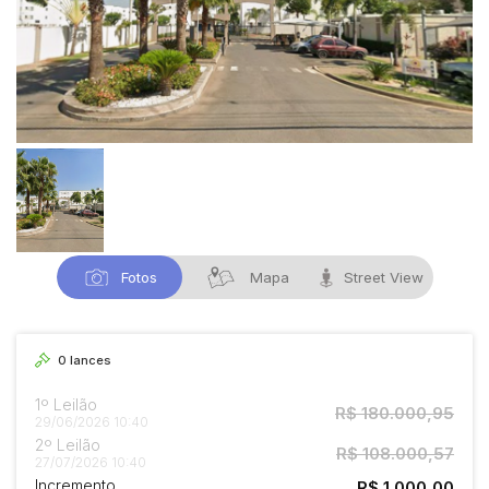
Fotos
Mapa
Street View
0
lances
1º Leilão
R$ 180.000,95
29/06/2026 10:40
2º Leilão
R$ 108.000,57
27/07/2026 10:40
Incremento
R$ 1.000,00